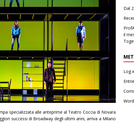
Dal 2
Recen
ProfA
il me
Toge
MET
Log i
Entri
Comm
Word
mpa specializzata alle anteprime al Teatro Coccia di Novara
giori successi di Broadway degli ultimi anni, arriva a Milano