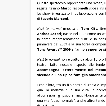
Questo spettacolo rappresenta una svolta, un
regista italiano
Marco Iacomelli
sposa insie
Lo show è realizzato in collaborazione con 
di
Saverio Marconi
,
Next to normal
(musica di
Tom Kitt
, libr
Andrea Ascari
) nasce nel 1998 come un wo
la prima rappresentazione “Off” e la con
primavera del 2009 e la sua forza dirompen
Tony Awards™ 2009 e l’anno seguente si 
Next to normal
non è tratto da alcun libro o 
teatro, fatto inusuale rispetto alle tend
accompagna letteralmente nei meand
vicende di una tipica famiglia american
Ecco allora, tra un filo sottile di ironia e i
quali la malattia e la sua cura, la ricerca 
allucinazioni, gli psicofarmaci. Nonostante
una vita “quasi normale”, anche affrontando gl
di tutti loro.