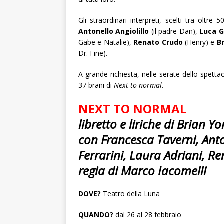
Gli straordinari interpreti, scelti tra oltre
Antonello Angiolillo
(il padre Dan),
Luca G
Gabe e Natalie),
Renato Crudo
(Henry) e
B
Dr. Fine).
A grande richiesta, nelle serate dello spettac
37 brani di
Next to normal
.
NEXT TO NORMAL
libretto e liriche di Brian Y
con Francesca Taverni, Anto
Ferrarini, Laura Adriani, R
regia di Marco Iacomelli
DOVE?
Teatro della Luna
QUANDO?
dal 26 al 28 febbraio