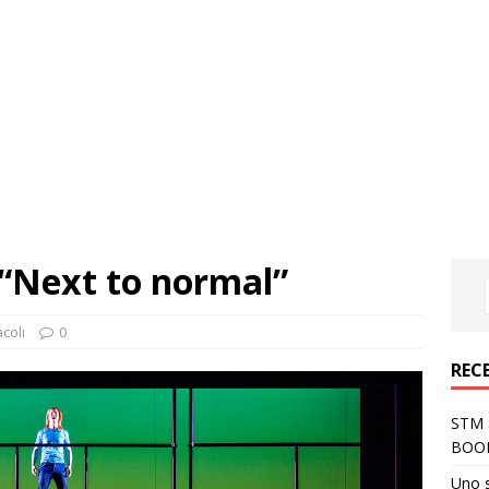
 “Next to normal”
coli
0
REC
STM S
BOO
Uno 