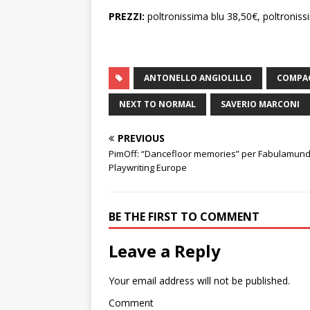
PREZZI:
poltronissima blu 38,50€, poltronis
ANTONELLO ANGIOLILLO
COMPAG
NEXT TO NORMAL
SAVERIO MARCONI
PREVIOUS
PimOff: “Dancefloor memories” per Fabulamund
Playwriting Europe
BE THE FIRST TO COMMENT
Leave a Reply
Your email address will not be published.
Comment