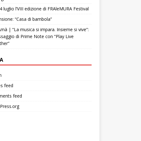
4 luglio l’VIII edizione di FRAleMURA Festival
sione: “Casa di bambola”
mà | “La musica si impara. Insieme si vive”:
ssaggio di Prime Note con “Play Live
ther”
A
n
es feed
ents feed
Press.org