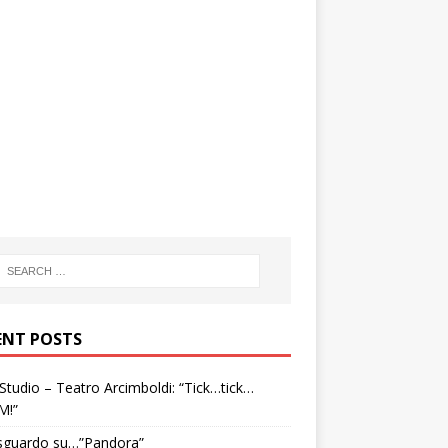
ENT POSTS
tudio – Teatro Arcimboldi: “Tick…tick…
M!”
sguardo su…”Pandora”