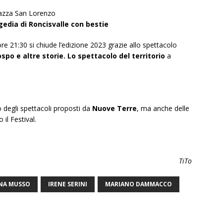
zza San Lorenzo
gedia di Roncisvalle con bestie
e 21:30 si chiude l’edizione 2023 grazie allo spettacolo
spo e altre storie. Lo spettacolo del territorio
a
 degli spettacoli proposti da
Nuove Terre
, ma anche delle
 il Festival.
TiTo
ANA MUSSO
IRENE SERINI
MARIANO DAMMACCO