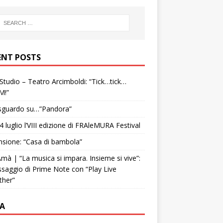
ENT POSTS
tudio – Teatro Arcimboldi: “Tick…tick…
M!”
sguardo su…”Pandora”
4 luglio l’VIII edizione di FRAleMURA Festival
sione: “Casa di bambola”
mà | “La musica si impara. Insieme si vive”:
ssaggio di Prime Note con “Play Live
ther”
A