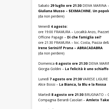
Sabato
29 luglio ore 21:30
DEIVA MARINA – P
Giuliana Musso – $EXMACHINE. Un popolo d
(da non perdere)
Venerdì
4 agosto:
ore 19:00 FRAMURA – Località Anzo, Piazzetta
Officine Papage –
Di che famiglia sei?
ore 21:30 FRAMURA – loc. Costa, Piazza della
Irene Serini/If Prana – ABRACADABRA
(da non perdere)
Domenica
6 agosto ore 21:30
DEIVA MARIN
Giorgia Goldini –
La felicità è uno schiaffo
Lunedì
7 agosto ore 21:30
VARESE LIGURE –
Alice Bossi –
La Bianca, la Blu e la Rossa
Martedì
8 agosto ore 21:30
BRUGNATO – Ch
Compagnia Berardi Casolari –
Amleto Tak