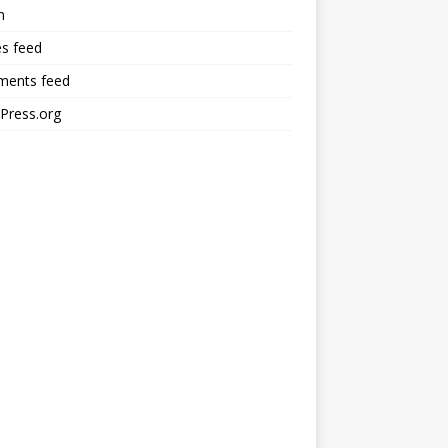
n
es feed
ents feed
Press.org