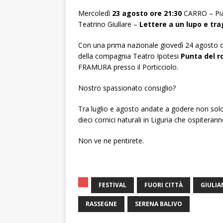
Mercoledì
23 agosto ore 21:30
CARRO – Pia
Teatrino Giullare –
Lettere a un lupo e tra
Con una prima nazionale giovedì 24 agosto or
della compagnia Teatro Ipotesi
Punta del ro
FRAMURA presso il Porticciolo.
Nostro spassionato consiglio?
Tra luglio e agosto andate a godere non solo
dieci cornici naturali in Liguria che ospiteranno
Non ve ne pentirete.
FESTIVAL
FUORI CITTÀ
GIULI
RASSEGNE
SERENA BALIVO