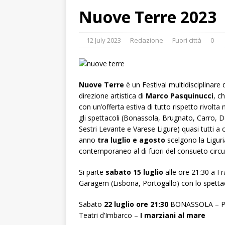
Nuove Terre 2023
12 July 2023
Redazione
Fuori città
0
Nuove Terre
è un Festival multidisciplinare 
direzione artistica di
Marco Pasquinucci
, c
con un’offerta estiva di tutto rispetto rivolt
gli spettacoli (Bonassola, Brugnato, Carro,
Sestri Levante e Varese Ligure) quasi tutti a ci
anno
tra luglio e agosto
scelgono la Liguri
contemporaneo al di fuori del consueto circui
Si parte
sabato 15 luglio
alle ore 21:30 a F
Garagem (Lisbona, Portogallo) con lo spett
Sabato
22 luglio ore 21:30
BONASSOLA – Pi
Teatri d’Imbarco –
I marziani al mare