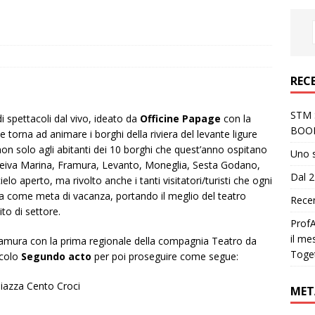
REC
STM S
di spettacoli dal vivo, ideato da
Officine Papage
con la
BOO
he torna ad animare i borghi della riviera del levante ligure
a non solo agli abitanti dei 10 borghi che quest’anno ospitano
Uno 
 Deiva Marina, Framura, Levanto, Moneglia, Sesta Godano,
Dal 2
elo aperto, ma rivolto anche i tanti visitatori/turisti che ogni
a come meta di vacanza, portando il meglio del teatro
Recen
to di settore.
ProfA
il me
ramura con la prima regionale della compagnia Teatro da
Toge
acolo
Segundo acto
per poi proseguire come segue:
azza Cento Croci
MET