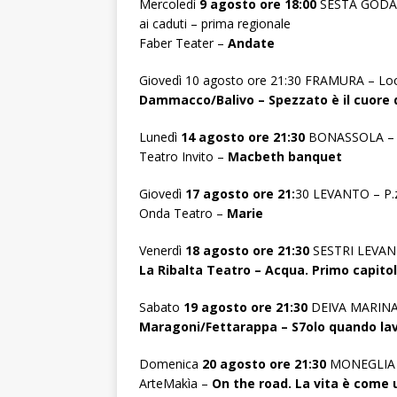
Mercoledì
9 agosto ore 18:00
SESTA GODANO
ai caduti – prima regionale
Faber Teater –
Andate
Giovedì 10 agosto ore 21:30 FRAMURA – Local
Dammacco/Balivo – Spezzato è il cuore d
Lunedì
14 agosto ore 21:30
BONASSOLA – M
Teatro Invito –
Macbeth banquet
Giovedì
17 agosto ore 21:
30 LEVANTO – P.
Onda Teatro –
Marie
Venerdì
18 agosto ore 21:30
SESTRI LEVANTE
La Ribalta Teatro – Acqua. Primo capitol
Sabato
19 agosto ore 21:30
DEIVA MARINA –
Maragoni/Fettarappa – S7olo quando lav
Domenica
20 agosto ore 21:30
MONEGLIA –
ArteMakìa –
On the road. La vita è come