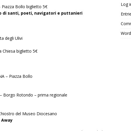
Log i
iazza Bollo biglietto 5€
i santi, poeti, navigatori e puttanieri
Entri
Comm
Word
 degli Ulivi
 Chiesa biglietto 5€
A – Piazza Bollo
 Borgo Rotondo – prima regionale
iostro del Museo Diocesano
e Away