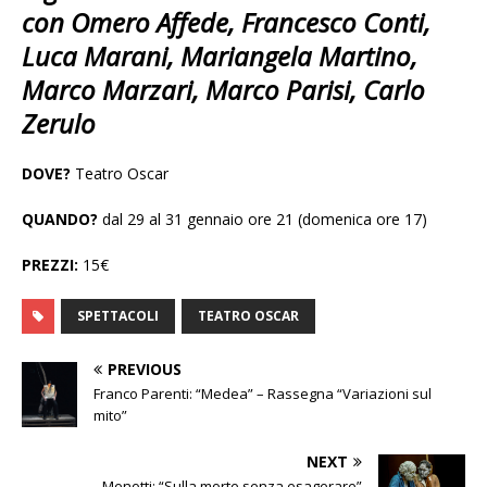
con Omero Affede, Francesco Conti,
Luca Marani, Mariangela Martino,
Marco Marzari, Marco Parisi, Carlo
Zerulo
DOVE?
Teatro Oscar
QUANDO?
dal 29 al 31 gennaio ore 21 (domenica ore 17)
PREZZI:
15€
SPETTACOLI
TEATRO OSCAR
PREVIOUS
Franco Parenti: “Medea” – Rassegna “Variazioni sul
mito”
NEXT
Menotti: “Sulla morte senza esagerare”