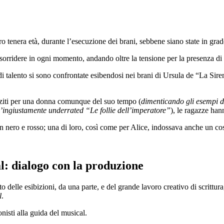
 tenera età, durante l’esecuzione dei brani, sebbene siano state in grado
orridere in ogni momento, andando oltre la tensione per la presenza di gr
 di talento si sono confrontate esibendosi nei brani di Ursula de “La Sir
izziti per una donna comunque del suo tempo (
dimenticando gli esempi de
ll’ingiustamente underrated “Le follie dell’imperatore”
), le ragazze ha
in nero e rosso; una di loro, così come per Alice, indossava anche un c
al: dialogo con la produzione
lto delle esibizioni, da una parte, e del grande lavoro creativo di scrit
l
.
nisti alla guida del musical.