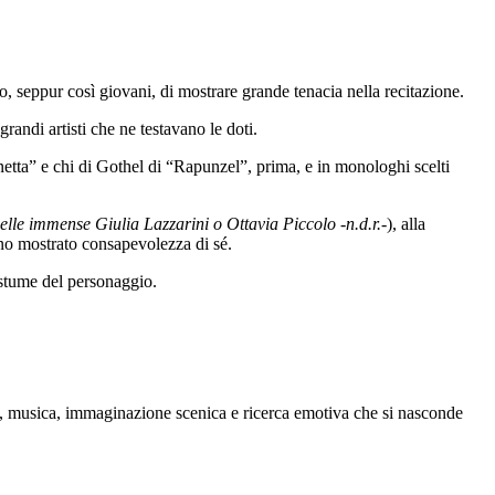
, seppur così giovani, di mostrare grande tenacia nella recitazione.
andi artisti che ne testavano le doti.
enetta” e chi di Gothel di “Rapunzel”, prima, e in monologhi scelti
lle immense Giulia Lazzarini o Ottavia Piccolo -n.d.r.-
), alla
nno mostrato consapevolezza di sé.
ostume del personaggio.
tura, musica, immaginazione scenica e ricerca emotiva che si nasconde