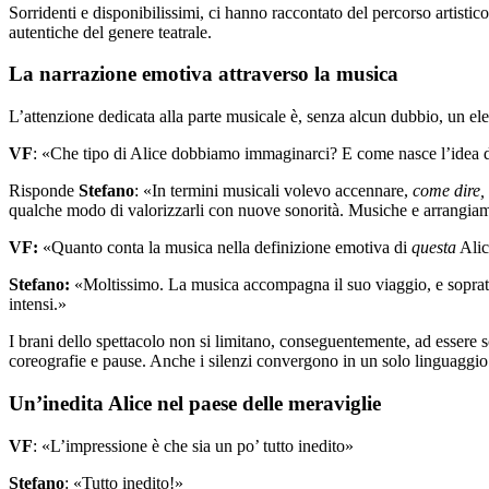
Sorridenti e disponibilissimi, ci hanno raccontato del percorso artistico
autentiche del genere teatrale.
La narrazione
emotiva attraverso la musica
L’attenzione dedicata alla parte musicale è, senza alcun dubbio, un ele
VF
: «Che tipo di Alice dobbiamo immaginarci? E come nasce l’idea di
Risponde
Stefano
: «In termini musicali volevo accennare,
come dire,
qualche modo di valorizzarli con nuove sonorità. Musiche e arrangia
VF:
«Quanto conta la musica nella definizione emotiva di
questa
Alic
Stefano:
«Moltissimo. La musica accompagna il suo viaggio, e soprattut
intensi.»
I brani dello spettacolo non si limitano, conseguentemente, ad essere s
coreografie e pause. Anche i silenzi convergono in un solo linguaggio
Un’inedita Alice nel paese delle meraviglie
VF
: «L’impressione è che sia un po’ tutto inedito»
Stefano
: «Tutto inedito!»