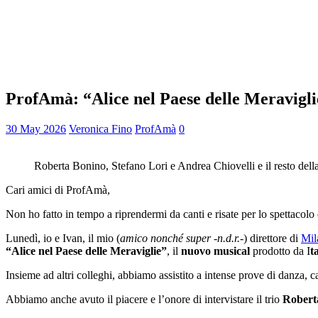
ProfAmà: “Alice nel Paese delle Meraviglie
30 May 2026
Veronica Fino
ProfAmà
0
Roberta Bonino, Stefano Lori e Andrea Chiovelli e il resto dell
Cari amici di ProfAmà,
Non ho fatto in tempo a riprendermi da canti e risate per lo spettacol
Lunedì, io e Ivan, il mio (
amico nonché super -n.d.r.-
) direttore di
Mil
“Alice nel Paese delle Meraviglie”
, il
nuovo musical
prodotto da I
t
Insieme ad altri colleghi, abbiamo assistito a intense prove di danza, ca
Abbiamo anche avuto il piacere e l’onore di intervistare il trio
Robert