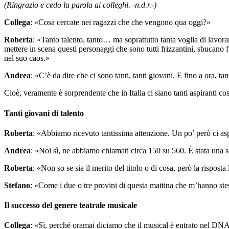
(Ringrazio e cedo la parola ai colleghi. -n.d.r.-)
Collega
: «Cosa cercate nei ragazzi che che vengono qua oggi?»
Roberta
: «Tanto talento, tanto… ma soprattutto tanta voglia di lavora
mettere in scena questi personaggi che sono tutti frizzantini, sbucano fu
nel suo caos.»
Andrea
: «C’è da dire che ci sono tanti, tanti giovani. E fino a ora, ta
Cioè, veramente è sorprendente che in Italia ci siano tanti aspiranti c
Tanti giovani di talento
Roberta
: «Abbiamo ricevuto tantissima attenzione. Un po’ però ci as
Andrea
: «Noi sì, ne abbiamo chiamati circa 150 su 560. È stata una sc
Roberta
: «Non so se sia il merito del titolo o di cosa, però la rispos
Stefano
: «Come i due o tre provini di questa mattina che m’hanno ste
Il successo del genere teatrale musicale
Collega
: «Sì, perché oramai diciamo che il musical è entrato nel DNA 