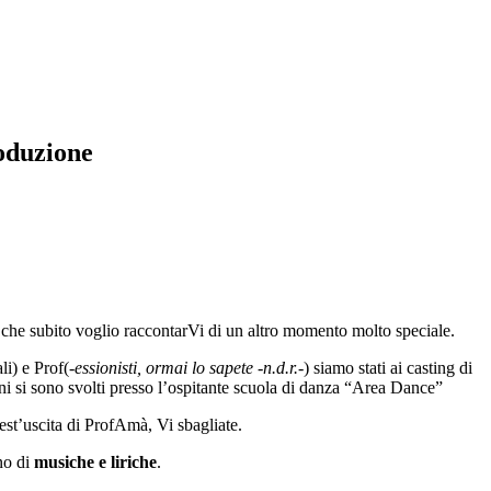
roduzione
che subito voglio raccontarVi di un altro momento molto speciale.
i) e Prof(
-essionisti, ormai lo sapete -n.d.r.-
) siamo stati ai casting di
ini si sono svolti presso l’ospitante scuola di danza “Area Dance”
quest’uscita di ProfAmà, Vi sbagliate.
no di
musiche e liriche
.