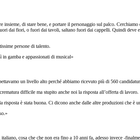
re insieme, di stare bene, e portare il personaggio sul palco. Cerchiamo d
ori dai fiori, o fuori dai tavoli, saltano fuori dai cappelli. Quindi deve
ntissime persone di talento.
osì in gamba e appassionati di musical»
pettavamo un livello alto perché abbiamo ricevuto più di 560 candidatur
rematura difficile ma stupito anche noi la risposta all’offerta di lavoro.
ta la risposta è stata buona. Ci dicono anche dalle altre produzioni che è
so.»
italiano, cosa che che non era fino a 10 anni fa, adesso invece -finalm