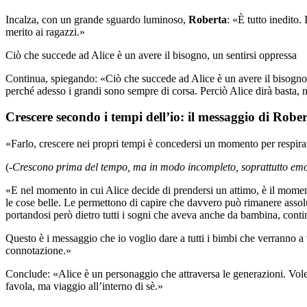
Incalza, con un grande sguardo luminoso,
Roberta
: «È tutto inedito.
merito ai ragazzi.»
Ciò che succede ad Alice è un avere il bisogno, un sentirsi oppressa
Continua, spiegando: «Ciò che succede ad Alice è un avere il bisogno,
perché adesso i grandi sono sempre di corsa. Perciò Alice dirà basta, n
Crescere secondo i tempi dell’io: il messaggio di Robe
«Farlo, crescere nei propri tempi è concedersi un momento per respirar
(-
Crescono prima del tempo, ma in modo incompleto, soprattutto em
«E nel momento in cui Alice decide di prendersi un attimo, è il moment
le cose belle. Le permettono di capire che davvero può rimanere assol
portandosi però dietro tutti i sogni che aveva anche da bambina, conti
Questo è i messaggio che io voglio dare a tutti i bimbi che verranno a v
connotazione.»
Conclude: «Alice è un personaggio che attraversa le generazioni. Vol
favola, ma viaggio all’interno di sè.»