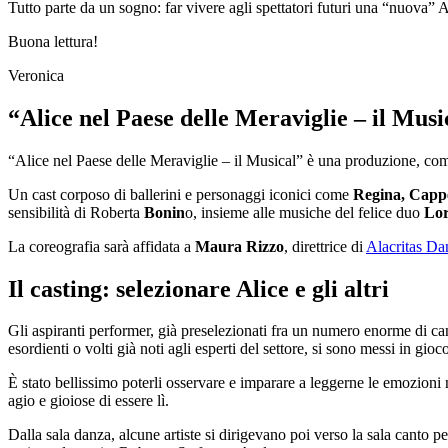
Tutto parte da un sogno: far vivere agli spettatori futuri una “nuova” 
Buona lettura!
Veronica
“Alice nel Paese delle Meraviglie – il Musi
“Alice nel Paese delle Meraviglie – il Musical” è una produzione, come
Un cast corposo di ballerini e personaggi iconici come
Regina, Cappe
sensibilità di Roberta
Bonin
o, insieme alle musiche del felice duo
Lor
La coreografia sarà affidata a
Maura Rizzo
, direttrice di
Alacritas Da
Il casting: selezionare Alice e gli altri
Gli aspiranti performer, già preselezionati fra un numero enorme di cand
esordienti o volti già noti agli esperti del settore, si sono messi in gi
È stato bellissimo poterli osservare e imparare a leggerne le emozioni 
agio e gioiose di essere lì.
Dalla sala danza, alcune artiste si dirigevano poi verso la sala canto p