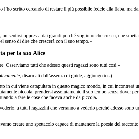
 Io l’ho scritto cercando di restare il più possibile fedele alla fiaba, 
 un sentirsi oppressa dai grandi perché vogliono che cresca, che smetta 
el senso di dire che crescerà con il suo tempo.»
rta per la
sua
Alice
e. Osserviamo tutti che adesso questi ragazzi sono tutti così.»
otivamente
, disarmati dall’assenza di guide, aggiungo io.-)
o in cui viene catapultata in questo magico mondo, in cui incontrerà un
utamente piccola, prendersi assolutamente il suo tempo senza dover per 
nuando a fare le cose che faceva anche da piccola.
ederlo, a tutti i ragazzini che verranno a vederlo perché adesso sono un 
evamo creare uno spettacolo capace di mantenere la poesia del racconto