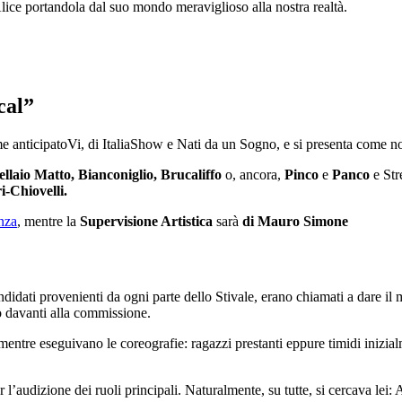
Alice portandola dal suo mondo meraviglioso alla nostra realtà.
cal”
 anticipatoVi, di ItaliaShow e Nati da un Sogno, e si presenta come nov
llaio Matto, Bianconiglio, Brucaliffo
o, ancora,
Pinco
e
Panco
e Stre
i-Chiovelli.
nza
, mentre la
Supervisione Artistica
sarà
di Mauro Simone
idati provenienti da ogni parte dello Stivale, erano chiamati a dare il m
oco davanti alla commissione.
mentre eseguivano le coreografie: ragazzi prestanti eppure timidi inizia
er l’audizione dei ruoli principali. Naturalmente, su tutte, si cercava le