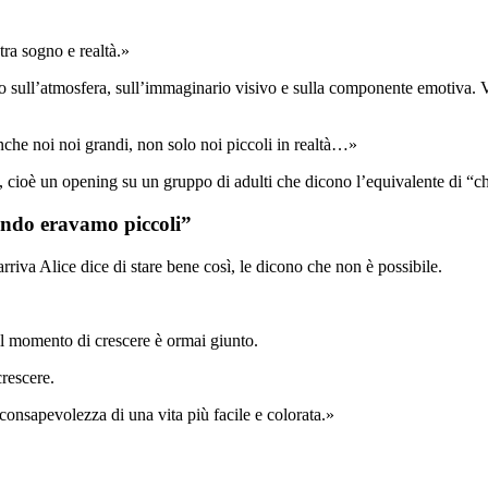
ra sogno e realtà.»
o sull’atmosfera, sull’immaginario visivo e sulla componente emotiva. Vo
he noi noi grandi, non solo noi piccoli in realtà…»
o, cioè un opening su un gruppo di adulti che dicono l’equivalente di “ch
uando eravamo piccoli”
riva Alice dice di stare bene così, le dicono che non è possibile.
 il momento di crescere è ormai giunto.
rescere.
a consapevolezza di una vita più facile e colorata.»