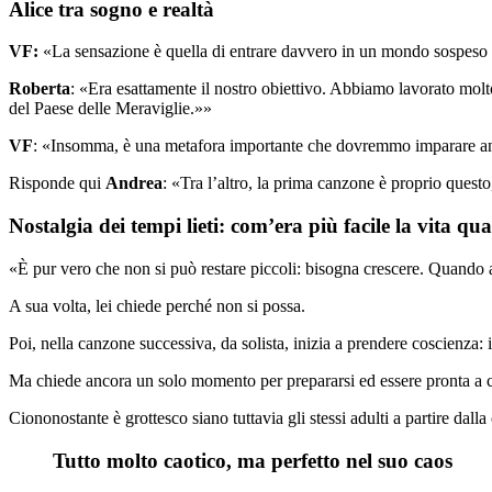
Alice tra sogno e realtà
VF:
«La sensazione è quella di entrare davvero in un mondo sospeso t
Roberta
: «Era esattamente il nostro obiettivo. Abbiamo lavorato molt
del Paese delle Meraviglie.»»
VF
: «Insomma, è una metafora importante che dovremmo imparare anc
Risponde qui
Andrea
: «Tra l’altro, la prima canzone è proprio quest
Nostalgia dei tempi lieti: com’era più facile la vita q
«È pur vero che non si può restare piccoli: bisogna crescere. Quando ar
A sua volta, lei chiede perché non si possa.
Poi, nella canzone successiva, da solista, inizia a prendere coscienza:
Ma chiede ancora un solo momento per prepararsi ed essere pronta a c
Ciononostante è grottesco siano tuttavia gli stessi adulti a partire dall
Tutto molto caotico, ma perfetto nel suo caos