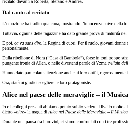
recitato davanti a Roberta, Stefano e Andrea.
Dal canto al recitato
L’emozione ha tradito qualcuna, mostrando l’innocenza naïve della loro
Tuttavia, ognuna delle ragazzine ha dato grande prova di maturità nel s
E poi,
ça va sans dire
, la Regina di cuori. Per il ruolo, giovani donne
personalmente.
Dalla ribellione di Nora (“Casa di Bambola”), forse in toni troppo st
pungente ironia di Allen, o nelle divertenti parole di Yzma (
villain de
Hanno dato particolare attenzione anche ai loro outfit, rigorosamente 
Ora, starà ai giudici scegliere le loro protagoniste.
Alice nel paese delle meraviglie – il Music
Io e i colleghi presenti abbiamo potuto subito vedere il livello molto a
dietro –
oltre
– la magia di
Alice nel Paese delle Meraviglie – Il Musica
Durante una pausa fra i provini, ci siamo confrontati con i tre professio