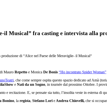
-il Musical” fra casting e intervista alla p
a produzione di “Alice nel Paese delle Meraviglie- il Musical“
o di Mauro
Repetto
e Monica
De Bonis
“Ho incontrato Spider Woman”
anoTeatri
, che come sempre ospita questo spazio dedicato ad Amà (torial
aliaShow
e
Nati da un Sogno
, in tournée dal prossimo Ottobre. I prov
nto e recitazione. E, se pensate sia tutto, l’insolita veste in esterna di 
a Bonino
, la
regista
,
Stefano
Lori
e
Andrea Chiovelli,
che si occupa