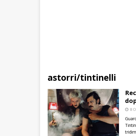
astorri/tintinelli
Rec
do
8 O
Guard
Tintin
tridi