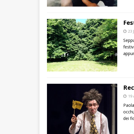
Fes
23 
Seppu
festi
appun
Rec
19 
Paola
occhi
dei fi