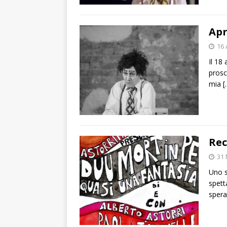
Apr
16 
Il 18 
prosc
mia
[
Rec
31 
Uno s
spett
spera