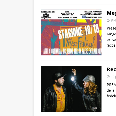
Meg
8 
Prese
Megaf
extra
(ecce
Rec
12 
PREME
della
fedel