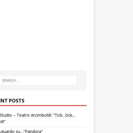
ENT POSTS
tudio – Teatro Arcimboldi: “Tick…tick…
M!”
sguardo su…”Pandora”