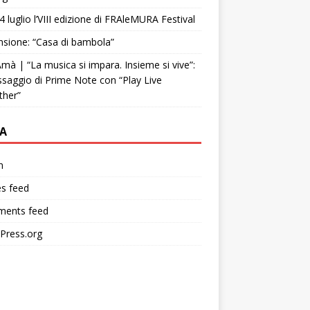
4 luglio l’VIII edizione di FRAleMURA Festival
sione: “Casa di bambola”
mà | “La musica si impara. Insieme si vive”:
ssaggio di Prime Note con “Play Live
ther”
A
n
es feed
ents feed
Press.org