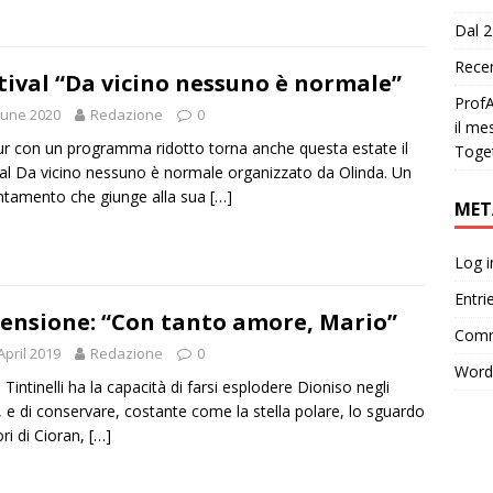
Dal 2
Recen
tival “Da vicino nessuno è normale”
ProfA
June 2020
Redazione
0
il me
r con un programma ridotto torna anche questa estate il
Toge
val Da vicino nessuno è normale organizzato da Olinda. Un
tamento che giunge alla sua
[…]
MET
Log i
Entri
ensione: “Con tanto amore, Mario”
Comm
April 2019
Redazione
0
Word
 Tintinelli ha la capacità di farsi esplodere Dioniso negli
, e di conservare, costante come la stella polare, lo sguardo
ori di Cioran,
[…]