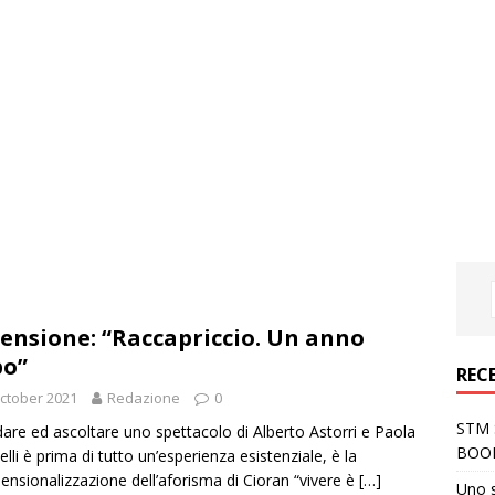
ensione: “Raccapriccio. Un anno
po”
REC
ctober 2021
Redazione
0
STM S
are ed ascoltare uno spettacolo di Alberto Astorri e Paola
BOO
elli è prima di tutto un’esperienza esistenziale, è la
mensionalizzazione dell’aforisma di Cioran “vivere è
[…]
Uno 