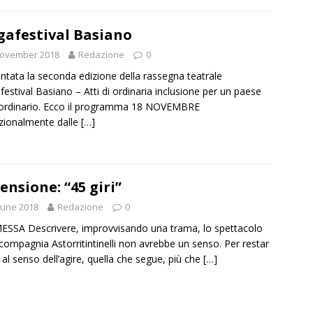
afestival Basiano
November 2018
Redazione
0
ntata la seconda edizione della rassegna teatrale
estival Basiano – Atti di ordinaria inclusione per un paese
ordinario. Ecco il programma 18 NOVEMBRE
zionalmente dalle
[…]
ensione: “45 giri”
June 2018
Redazione
0
SSA Descrivere, improvvisando una trama, lo spettacolo
 compagnia Astorritintinelli non avrebbe un senso. Per restar
i al senso dell’agire, quella che segue, più che
[…]