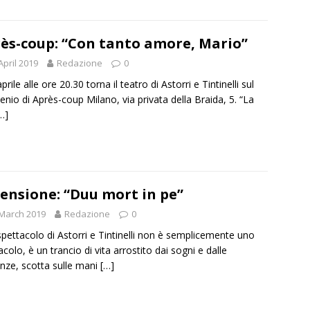
ès-coup: “Con tanto amore, Mario”
April 2019
Redazione
0
aprile alle ore 20.30 torna il teatro di Astorri e Tintinelli sul
enio di Après-coup Milano, via privata della Braida, 5. “La
…]
ensione: “Duu mort in pe”
March 2019
Redazione
0
pettacolo di Astorri e Tintinelli non è semplicemente uno
acolo, è un trancio di vita arrostito dai sogni e dalle
nze, scotta sulle mani
[…]