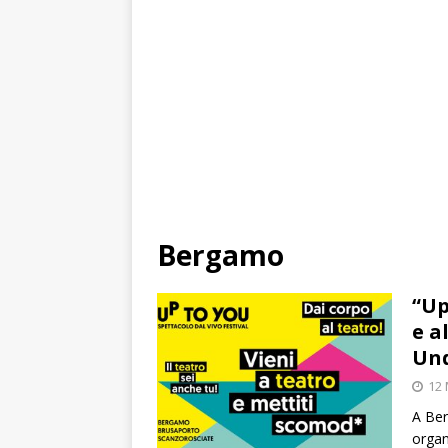
Bergamo
“Up
e a
Un
12
A Ber
organ