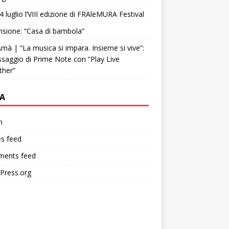
4 luglio l’VIII edizione di FRAleMURA Festival
sione: “Casa di bambola”
mà | “La musica si impara. Insieme si vive”:
ssaggio di Prime Note con “Play Live
ther”
A
n
es feed
ents feed
Press.org