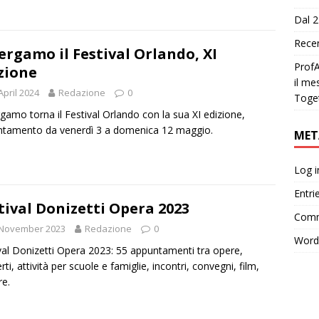
Dal 2
Recen
ergamo il Festival Orlando, XI
ProfA
zione
il me
April 2024
Redazione
0
Toge
gamo torna il Festival Orlando con la sua XI edizione,
tamento da venerdì 3 a domenica 12 maggio.
MET
Log i
Entri
tival Donizetti Opera 2023
Comm
 November 2023
Redazione
0
Word
val Donizetti Opera 2023: 55 appuntamenti tra opere,
ti, attività per scuole e famiglie, incontri, convegni, film,
e.