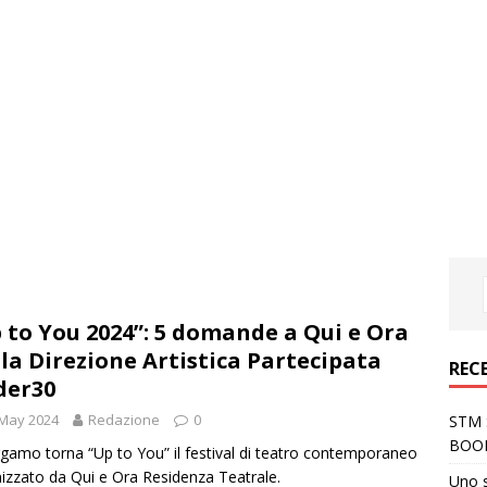
 to You 2024”: 5 domande a Qui e Ora
lla Direzione Artistica Partecipata
REC
der30
 May 2024
Redazione
0
STM S
BOO
gamo torna “Up to You” il festival di teatro contemporaneo
izzato da Qui e Ora Residenza Teatrale.
Uno 