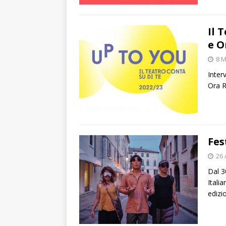
Il 
e O
8 
Inter
Ora R
Fes
26 
Dal 3
Itali
edizi