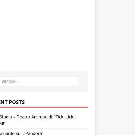
ENT POSTS
tudio – Teatro Arcimboldi: “Tick…tick…
M!”
sguardo su…”Pandora”