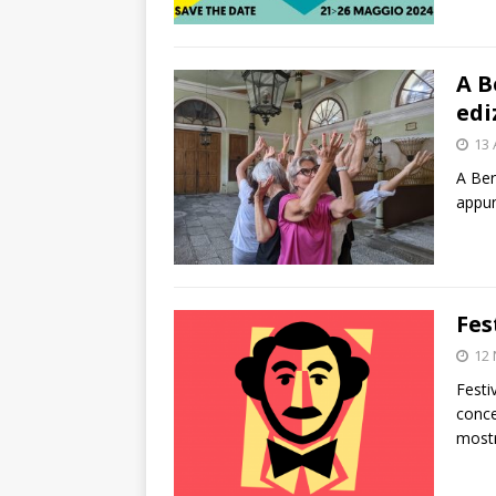
A B
edi
13 
A Ber
appun
Fes
12
Festi
concer
mostr