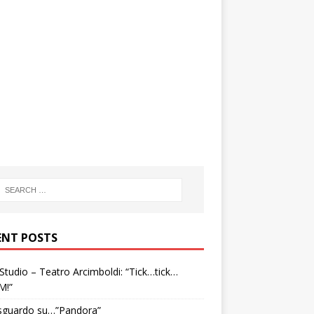
ENT POSTS
tudio – Teatro Arcimboldi: “Tick…tick…
M!”
sguardo su…”Pandora”