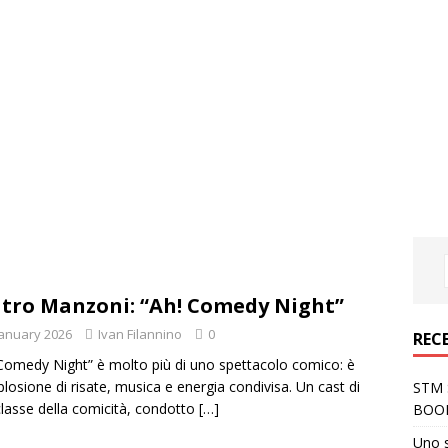
tro Manzoni: “Ah! Comedy Night”
January 2026
Ivan Filannino
0
REC
Comedy Night” è molto più di uno spettacolo comico: è
plosione di risate, musica e energia condivisa. Un cast di
STM S
classe della comicità, condotto
[…]
BOO
Uno 