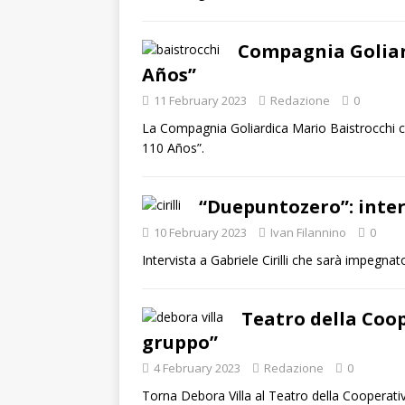
Compagnia Goliard
Años”
11 February 2023
Redazione
0
La Compagnia Goliardica Mario Baistrocchi c
110 Años”.
“Duepuntozero”: interv
10 February 2023
Ivan Filannino
0
Intervista a Gabriele Cirilli che sarà impegnat
Teatro della Coop
gruppo”
4 February 2023
Redazione
0
Torna Debora Villa al Teatro della Cooperati