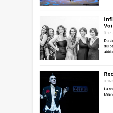
Inf
Voi
17 
Da cir
del p
abbi
Rec
16 
La re
Milan