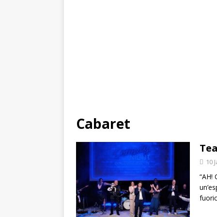
Cabaret
Tea
10 
“AH! 
un’es
fuori