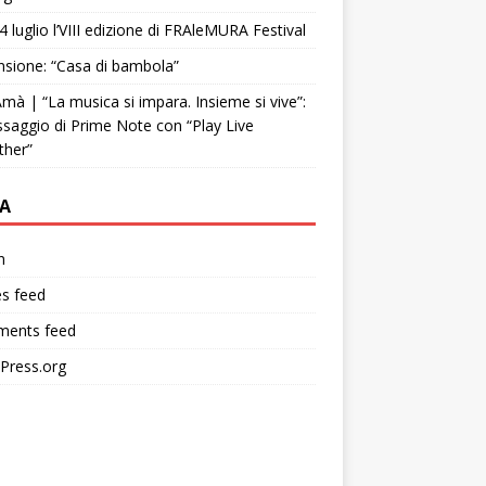
4 luglio l’VIII edizione di FRAleMURA Festival
sione: “Casa di bambola”
mà | “La musica si impara. Insieme si vive”:
ssaggio di Prime Note con “Play Live
ther”
A
n
es feed
ents feed
Press.org