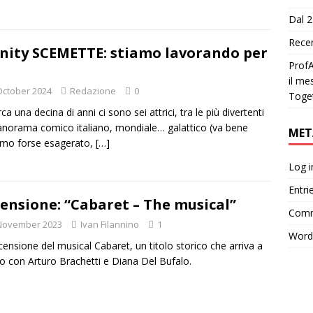
Dal 2
Recen
inity SCEMETTE: stiamo lavorando per
ProfA
il me
October 2024
Redazione
0
Toge
ca una decina di anni ci sono sei attrici, tra le più divertenti
anorama comico italiano, mondiale… galattico (va bene
MET
amo forse esagerato,
[…]
Log i
Entri
ensione: “Cabaret – The musical”
Comm
November 2023
Ivan Filannino
1
Word
censione del musical Cabaret, un titolo storico che arriva a
o con Arturo Brachetti e Diana Del Bufalo.