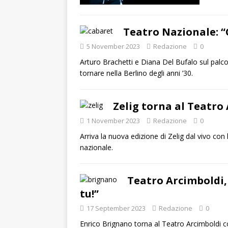
Teatro Nazionale: “
5 November 2023
Redazione
0
Arturo Brachetti e Diana Del Bufalo sul palc
tornare nella Berlino degli anni ’30.
Zelig torna al Teatro
1 November 2023
Redazione
0
Arriva la nuova edizione di Zelig dal vivo con
nazionale.
Teatro Arcimboldi,
tu!”
17 September 2023
Redazione
0
Enrico Brignano torna al Teatro Arcimboldi c