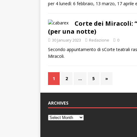
per 4 lunedì: 6 febbraio, 13 marzo, 17 aprile
Corte dei Miracoli:
(per una notte)
30 January 2023
Redazione
0
Secondo appuntamento di sCorte teatrali ras
Miracoli.
1
2
…
5
»
ARCHIVES