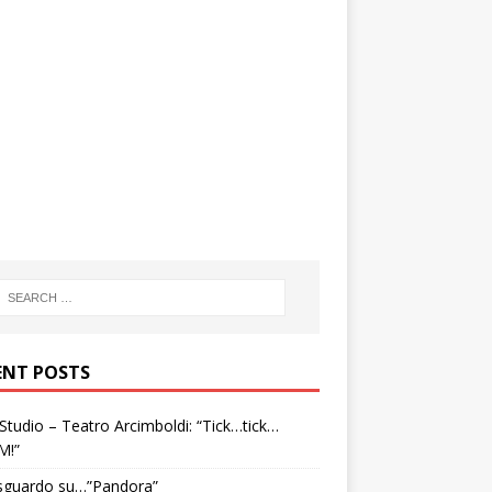
ENT POSTS
tudio – Teatro Arcimboldi: “Tick…tick…
M!”
sguardo su…”Pandora”