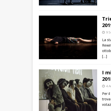
Tri
201
9 
La st
Rewin
ottob
[…]
I m
201
4 A
Per i
trova
vota