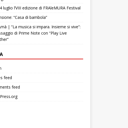
4 luglio l’VIII edizione di FRAleMURA Festival
sione: “Casa di bambola”
mà | “La musica si impara. Insieme si vive”:
ssaggio di Prime Note con “Play Live
ther”
A
n
es feed
ents feed
Press.org