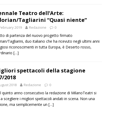
ennale Teatro dell’Arte:
lorian/Tagliarini “Quasi niente”
February 2019
Redazione
0
to di partenza del nuovo progetto firmato
rian/Tagliarini, duo italiano che ha ricevuto negli ultimi anni
igiosi riconoscimenti in tutta Europa, è Deserto rosso,
rdinario
[…]
igliori spettacoli della stagione
7/2018
ugust 2018
Redazione
0
l quinto anno consecutivo la redazione di MilanoTeatri si
 a scegliere i migliori spettacoli andati in scena. Non una
zione, ma semplicemente un
[…]