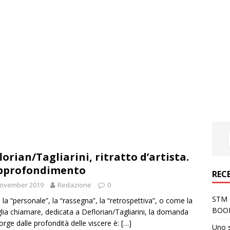
lorian/Tagliarini, ritratto d’artista.
pprofondimento
REC
November 2019
Redazione
0
STM S
la “personale”, la “rassegna”, la “retrospettiva”, o come la
BOO
glia chiamare, dedicata a Deflorian/Tagliarini, la domanda
orge dalle profondità delle viscere è:
[…]
Uno 