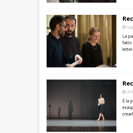
Rec
5 J
La pa
fatto
lette
Rec
23 
È la 
esasp
crearl