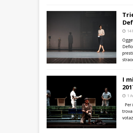
Tri
Def
14 
Ogget
Deflo
prest
strao
I m
201
1 A
Per i
trova
vota