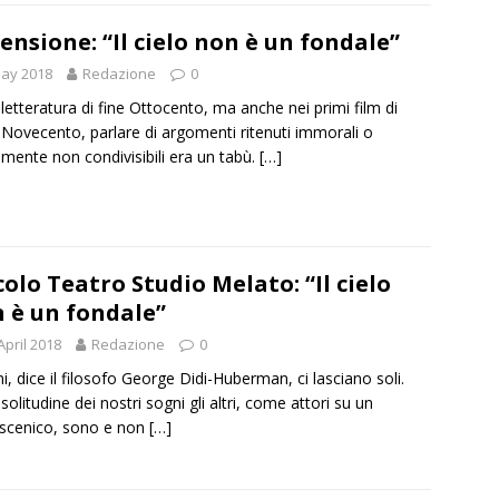
ensione: “Il cielo non è un fondale”
May 2018
Redazione
0
 letteratura di fine Ottocento, ma anche nei primi film di
o Novecento, parlare di argomenti ritenuti immorali o
lmente non condivisibili era un tabù.
[…]
colo Teatro Studio Melato: “Il cielo
 è un fondale”
April 2018
Redazione
0
ni, dice il filosofo George Didi-Huberman, ci lasciano soli.
solitudine dei nostri sogni gli altri, come attori su un
scenico, sono e non
[…]