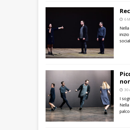
Rec
6 
Nella
inizi
socia
Pic
non
30 
I sog
Nella 
palco