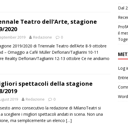
Dal 2
Recen
ennale Teatro dell’Arte, stagione
ProfA
9/2020
il me
September 2019
Redazione
0
Toge
agione 2019/2020 di Triennale Teatro dell’Arte 8-9 ottobre
d – Omaggio a Café Müller Deflorian/Tagliarini 10-11
MET
re Reality Deflorian/Tagliarini 12-13 ottobre Ce ne andiamo
Log i
Entri
igliori spettacoli della stagione
Comm
8/2019
Word
ugust 2019
Redazione
0
l sesto anno consecutivo la redazione di MilanoTeatri si
 a scegliere i migliori spettacoli andati in scena. Non una
zione, ma semplicemente un elenco
[…]