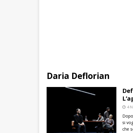
Daria Deflorian
Def
L’a
4 
Dopo 
si vo
che s