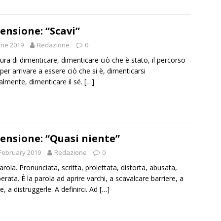
ensione: “Scavi”
une 2019
Redazione
0
ura di dimenticare, dimenticare ciò che è stato, il percorso
 per arrivare a essere ciò che si è, dimenticarsi
ralmente, dimenticare il sé.
[…]
ensione: “Quasi niente”
February 2019
Redazione
0
parola. Pronunciata, scritta, proiettata, distorta, abusata,
erata. È la parola ad aprire varchi, a scavalcare barriere, a
e, a distruggerle. A definirci. Ad
[…]