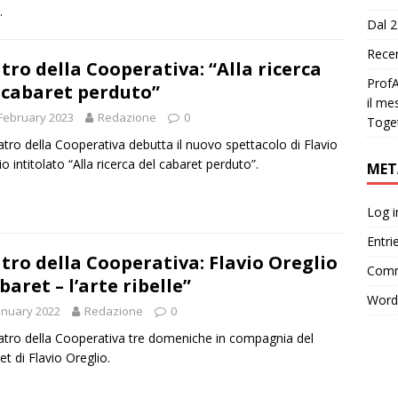
.
Dal 2
Recen
tro della Cooperativa: “Alla ricerca
ProfA
 cabaret perduto”
il me
February 2023
Redazione
0
Toge
atro della Cooperativa debutta il nuovo spettacolo di Flavio
io intitolato “Alla ricerca del cabaret perduto”.
MET
Log i
Entri
tro della Cooperativa: Flavio Oreglio
Comm
baret – l’arte ribelle”
Word
anuary 2022
Redazione
0
atro della Cooperativa tre domeniche in compagnia del
et di Flavio Oreglio.