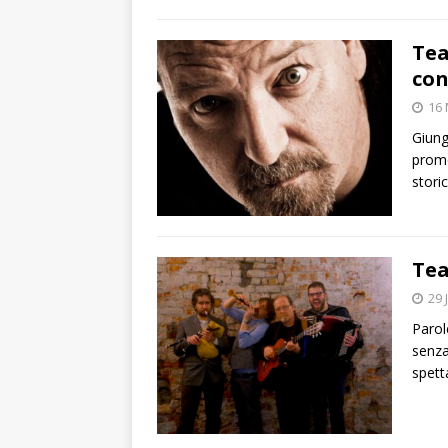
Tea
co
16
Giung
promo
stori
Tea
29 
Parol
senza
spett