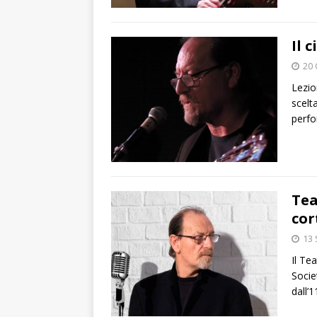
Il 
20 
Lezio
scelt
perfo
Tea
cor
13
Il Te
Socie
dall’