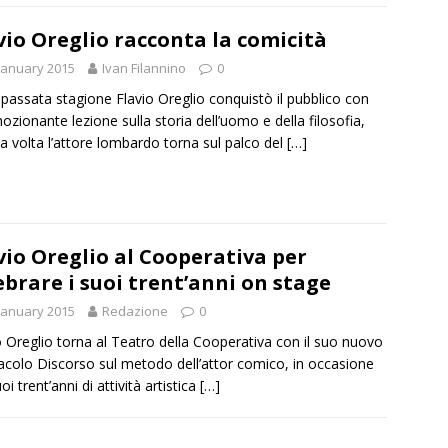
vio Oreglio racconta la comicità
January 2015
Ivan Filannino
0
 passata stagione Flavio Oreglio conquistò il pubblico con
ozionante lezione sulla storia dell’uomo e della filosofia,
a volta l’attore lombardo torna sul palco del
[…]
vio Oreglio al Cooperativa per
ebrare i suoi trent’anni on stage
January 2015
Redazione
0
o Oreglio torna al Teatro della Cooperativa con il suo nuovo
acolo Discorso sul metodo dell’attor comico, in occasione
oi trent’anni di attività artistica
[…]