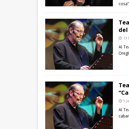
cosa”
Tea
del
13 
Al Te
Oregl
Tea
“Ca
5 J
Al Te
cabar