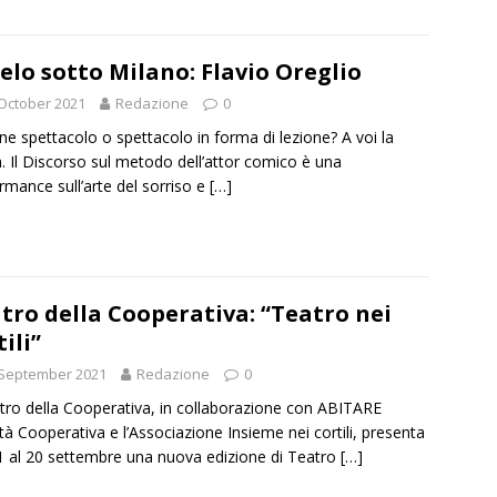
cielo sotto Milano: Flavio Oreglio
October 2021
Redazione
0
ne spettacolo o spettacolo in forma di lezione? A voi la
a. Il Discorso sul metodo dell’attor comico è una
rmance sull’arte del sorriso e
[…]
tro della Cooperativa: “Teatro nei
tili”
 September 2021
Redazione
0
atro della Cooperativa, in collaborazione con ABITARE
tà Cooperativa e l’Associazione Insieme nei cortili, presenta
11 al 20 settembre una nuova edizione di Teatro
[…]