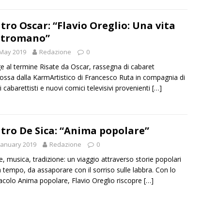
tro Oscar: “Flavio Oreglio: Una vita
ntromano”
 May 2019
Redazione
0
e al termine Risate da Oscar, rassegna di cabaret
ssa dalla KarmArtistico di Francesco Ruta in compagnia di
ci cabarettisti e nuovi comici televisivi provenienti
[…]
tro De Sica: “Anima popolare”
January 2019
Redazione
0
e, musica, tradizione: un viaggio attraverso storie popolari
 tempo, da assaporare con il sorriso sulle labbra. Con lo
acolo Anima popolare, Flavio Oreglio riscopre
[…]