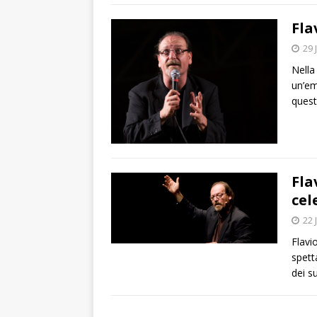
Fla
29 
Nella
un’em
quest
Fla
cel
22 
Flavi
spett
dei su