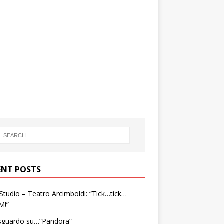
ENT POSTS
tudio – Teatro Arcimboldi: “Tick…tick…
M!”
sguardo su…”Pandora”