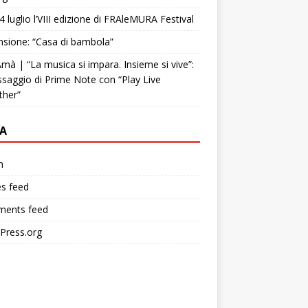
4 luglio l’VIII edizione di FRAleMURA Festival
sione: “Casa di bambola”
mà | “La musica si impara. Insieme si vive”:
ssaggio di Prime Note con “Play Live
ther”
A
n
es feed
ents feed
Press.org