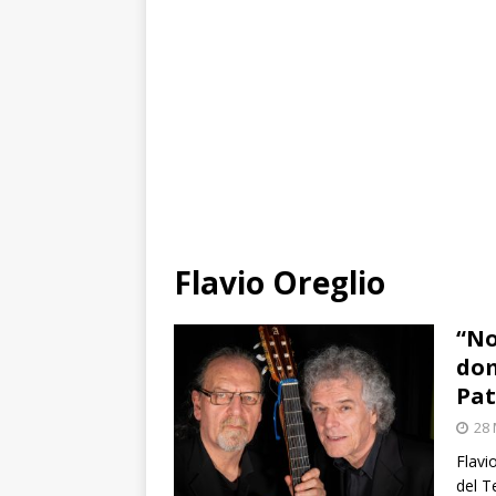
Flavio Oreglio
“No
dom
Pat
28 
Flavi
del T