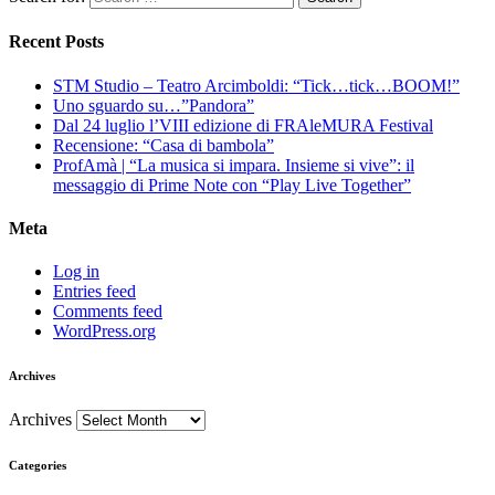
Recent Posts
STM Studio – Teatro Arcimboldi: “Tick…tick…BOOM!”
Uno sguardo su…”Pandora”
Dal 24 luglio l’VIII edizione di FRAleMURA Festival
Recensione: “Casa di bambola”
ProfAmà | “La musica si impara. Insieme si vive”: il
messaggio di Prime Note con “Play Live Together”
Meta
Log in
Entries feed
Comments feed
WordPress.org
Archives
Archives
Categories