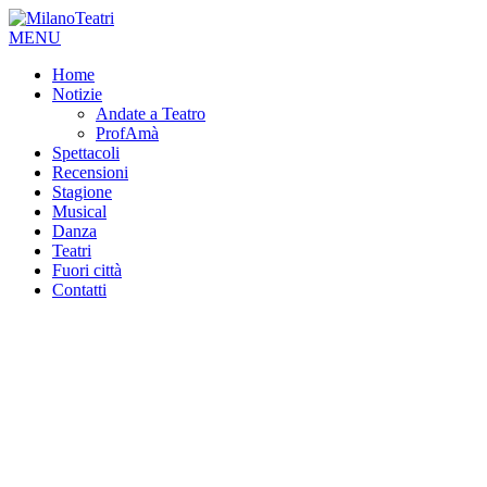
MENU
Home
Notizie
Andate a Teatro
ProfAmà
Spettacoli
Recensioni
Stagione
Musical
Danza
Teatri
Fuori città
Contatti