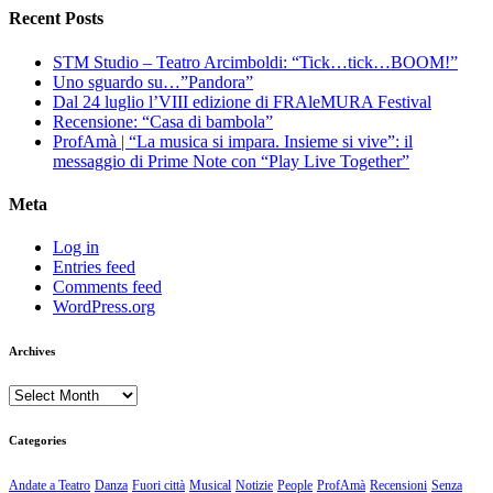
Recent Posts
STM Studio – Teatro Arcimboldi: “Tick…tick…BOOM!”
Uno sguardo su…”Pandora”
Dal 24 luglio l’VIII edizione di FRAleMURA Festival
Recensione: “Casa di bambola”
ProfAmà | “La musica si impara. Insieme si vive”: il
messaggio di Prime Note con “Play Live Together”
Meta
Log in
Entries feed
Comments feed
WordPress.org
Archives
Archives
Categories
Andate a Teatro
Danza
Fuori città
Musical
Notizie
People
ProfAmà
Recensioni
Senza