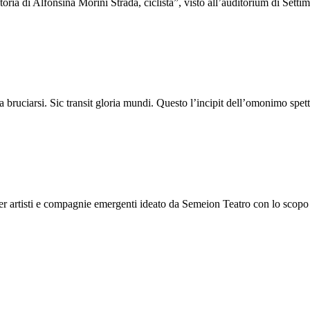
oria di Alfonsina Morini Strada, ciclista”, visto all’auditorium di Setti
a bruciarsi. Sic transit gloria mundi. Questo l’incipit dell’omonimo spe
o per artisti e compagnie emergenti ideato da Semeion Teatro con lo scopo