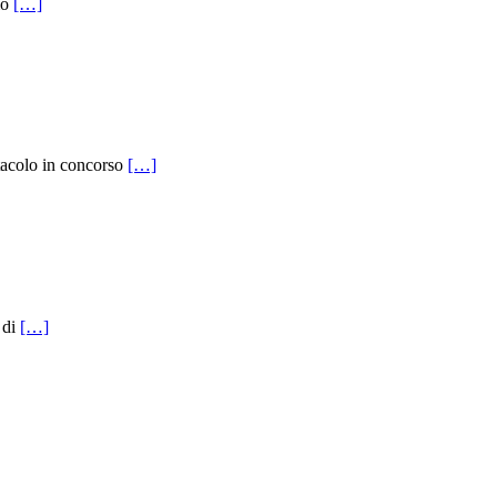
mo
[…]
ttacolo in concorso
[…]
 di
[…]