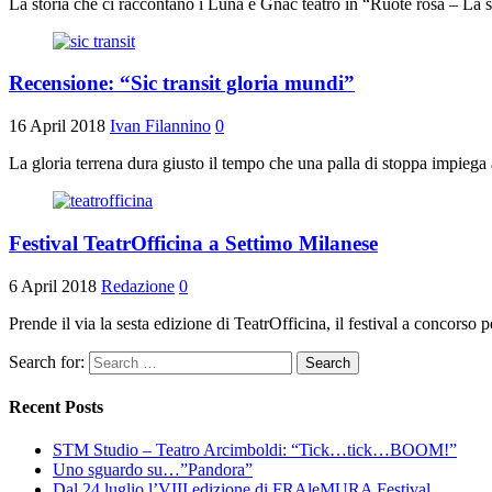
La storia che ci raccontano i Luna e Gnac teatro in “Ruote rosa – La st
Recensione: “Sic transit gloria mundi”
16 April 2018
Ivan Filannino
0
La gloria terrena dura giusto il tempo che una palla di stoppa impiega 
Festival TeatrOfficina a Settimo Milanese
6 April 2018
Redazione
0
Prende il via la sesta edizione di TeatrOfficina, il festival a concors
Search for:
Recent Posts
STM Studio – Teatro Arcimboldi: “Tick…tick…BOOM!”
Uno sguardo su…”Pandora”
Dal 24 luglio l’VIII edizione di FRAleMURA Festival