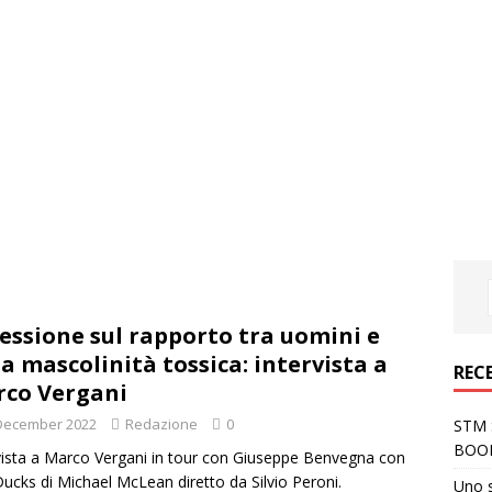
lessione sul rapporto tra uomini e
la mascolinità tossica: intervista a
REC
co Vergani
December 2022
Redazione
0
STM S
BOO
vista a Marco Vergani in tour con Giuseppe Benvegna con
ucks di Michael McLean diretto da Silvio Peroni.
Uno 