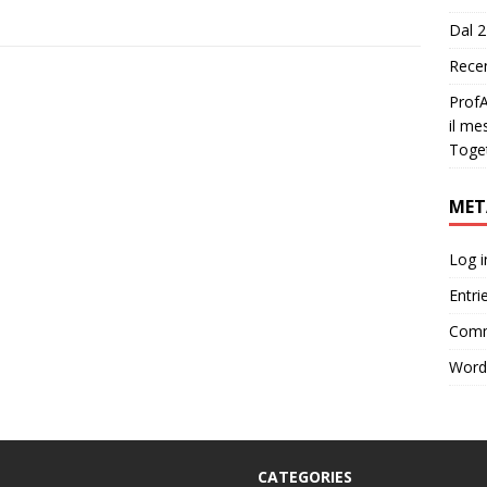
Dal 2
Recen
ProfA
il me
Toge
MET
Log i
Entri
Comm
Word
CATEGORIES