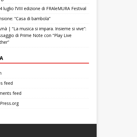
4 luglio l’VIII edizione di FRAleMURA Festival
sione: “Casa di bambola”
mà | “La musica si impara. Insieme si vive”:
ssaggio di Prime Note con “Play Live
ther”
A
n
es feed
ents feed
Press.org