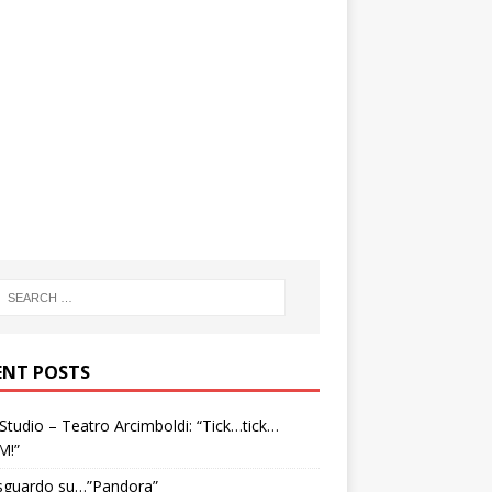
ENT POSTS
tudio – Teatro Arcimboldi: “Tick…tick…
M!”
sguardo su…”Pandora”