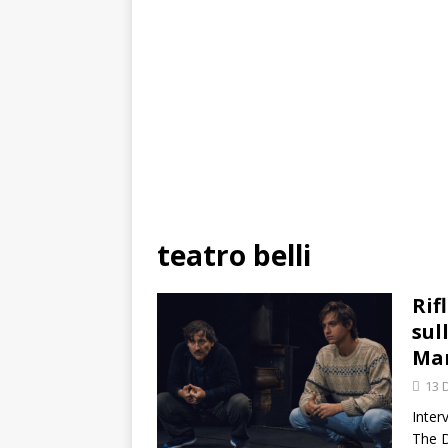
teatro belli
Rif
sul
Mar
13 
Inter
The D