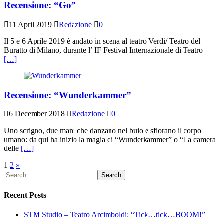
Recensione: “Go”
11 April 2019
Redazione
0
Il 5 e 6 Aprile 2019 è andato in scena al teatro Verdi/ Teatro del
Buratto di Milano, durante l’ IF Festival Internazionale di Teatro
[…]
Recensione: “Wunderkammer”
6 December 2018
Redazione
0
Uno scrigno, due mani che danzano nel buio e sfiorano il corpo
umano: da qui ha inizio la magia di “Wunderkammer” o “La camera
delle
[…]
Posts
1
2
»
Search
navigation
for:
Recent Posts
STM Studio – Teatro Arcimboldi: “Tick…tick…BOOM!”