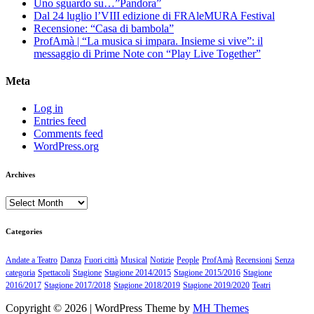
Uno sguardo su…”Pandora”
Dal 24 luglio l’VIII edizione di FRAleMURA Festival
Recensione: “Casa di bambola”
ProfAmà | “La musica si impara. Insieme si vive”: il
messaggio di Prime Note con “Play Live Together”
Meta
Log in
Entries feed
Comments feed
WordPress.org
Archives
Archives
Categories
Andate a Teatro
Danza
Fuori città
Musical
Notizie
People
ProfAmà
Recensioni
Senza
categoria
Spettacoli
Stagione
Stagione 2014/2015
Stagione 2015/2016
Stagione
2016/2017
Stagione 2017/2018
Stagione 2018/2019
Stagione 2019/2020
Teatri
Copyright © 2026 | WordPress Theme by
MH Themes