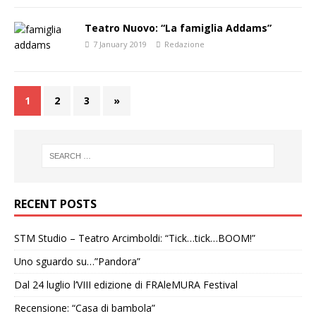
Teatro Nuovo: “La famiglia Addams”
7 January 2019
Redazione
1
2
3
»
RECENT POSTS
STM Studio – Teatro Arcimboldi: “Tick…tick…BOOM!”
Uno sguardo su…”Pandora”
Dal 24 luglio l’VIII edizione di FRAleMURA Festival
Recensione: “Casa di bambola”