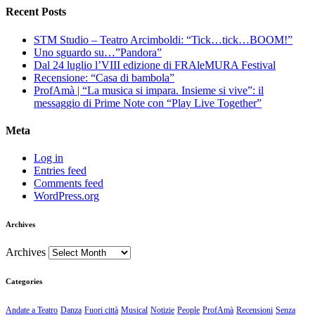
Recent Posts
STM Studio – Teatro Arcimboldi: “Tick…tick…BOOM!”
Uno sguardo su…”Pandora”
Dal 24 luglio l’VIII edizione di FRAleMURA Festival
Recensione: “Casa di bambola”
ProfAmà | “La musica si impara. Insieme si vive”: il
messaggio di Prime Note con “Play Live Together”
Meta
Log in
Entries feed
Comments feed
WordPress.org
Archives
Archives
Categories
Andate a Teatro
Danza
Fuori città
Musical
Notizie
People
ProfAmà
Recensioni
Senza