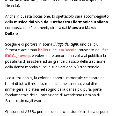
Helsinki).
Anche in questa occasione, lo spettacolo sarà accompagnato
dalla
musica dal vivo
dell’Orchestra Filarmonica Italiana
composta da 40 elementi, diretta dal
Maestro Marco
Dallara.
Scegliere di portare in scena
Il lago dei cigni
, uno dei più
famosi e acclamati
balletti
del
XIX secolo
, musicato da
Pëtr
Il’ič Čajkovskij
, è volere dare ancora una volta al pubblico la
possibilità di assistere ad un grande classico della tradizione
della danza mondiale, nella sua versione più tradizionale.
I costumi iconici, la colonna sonora immortale celebrata nei
teatri di tutto il mondo, ma anche nel cinema, vuol dire
immergere la platea nel sogno della danza più pura, parte
fondamentale della Formazione di Accademia Ucraina di
Balletto sin dagli esordi.
Gli alunni di A.U.B., prima scuola professionale in Italia di pura