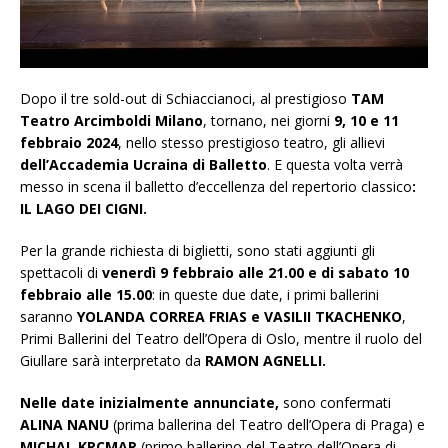
Dopo il tre sold-out di Schiaccianoci, al prestigioso
TAM
Teatro Arcimboldi Milano
, tornano, nei giorni
9,
10 e 11
febbraio 2024
, nello stesso prestigioso teatro, gli allievi
dell’Accademia Ucraina di Balletto
. E questa volta verrà
messo in scena il balletto d’eccellenza del repertorio classico
:
IL LAGO DEI CIGNI.
Per la grande richiesta di biglietti, sono stati aggiunti gli
spettacoli di
venerdì 9 febbraio alle 21.00 e di sabato 10
febbraio alle 15.00
: in queste due date, i primi ballerini
saranno
YOLANDA CORREA FRIAS e VASILII TKACHENKO
,
Primi Ballerini del Teatro dell’Opera di Oslo, mentre il ruolo del
Giullare sarà interpretato da
RAMON AGNELLI.
Nelle date inizialmente annunciate,
sono confermati
ALINA NANU
(prima ballerina del Teatro dell’Opera di Praga) e
MICHAL KRCMAR
(primo ballerino del Teatro dell’Opera di