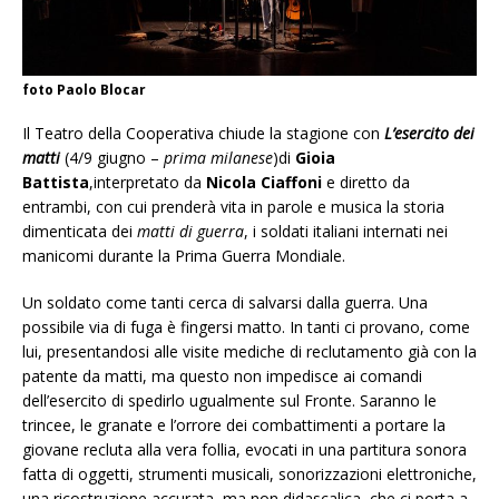
foto Paolo Blocar
Il Teatro della Cooperativa chiude la stagione con
L’esercito dei
matti
(4/9 giugno –
prima milanese
)di
Gioia
Battista
,interpretato da
Nicola Ciaffoni
e diretto da
entrambi, con cui prenderà vita in parole e musica la storia
dimenticata dei
matti di guerra
, i soldati italiani internati nei
manicomi durante la Prima Guerra Mondiale.
Un soldato come tanti cerca di salvarsi dalla guerra. Una
possibile via di fuga è fingersi matto. In tanti ci provano, come
lui, presentandosi alle visite mediche di reclutamento già con la
patente da matti, ma questo non impedisce ai comandi
dell’esercito di spedirlo ugualmente sul Fronte. Saranno le
trincee, le granate e l’orrore dei combattimenti a portare la
giovane recluta alla vera follia, evocati in una partitura sonora
fatta di oggetti, strumenti musicali, sonorizzazioni elettroniche,
una ricostruzione accurata, ma non didascalica, che ci porta a