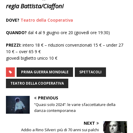
regia Battista/Ciaffoni
DOVE?
Teatro della Cooperativa
QUANDO?
dal 4 al 9 giugno ore 20 (giovedì ore 19:30)
PREZZI:
intero 18 € – riduzioni convenzionati 15 € – under 27
10 € – over 65 9 €
giovedì biglietto unico 10 €
PRIMA GUERRA MONDIALE
SPETTACOLI
TEATRO DELLA COOPERATIVA
PREVIOUS
“Quasi solo 2024”: le varie sfaccettature della
danza contemporanea
NEXT
Addio a Rino Silveri: più di 70 anni sui palchi