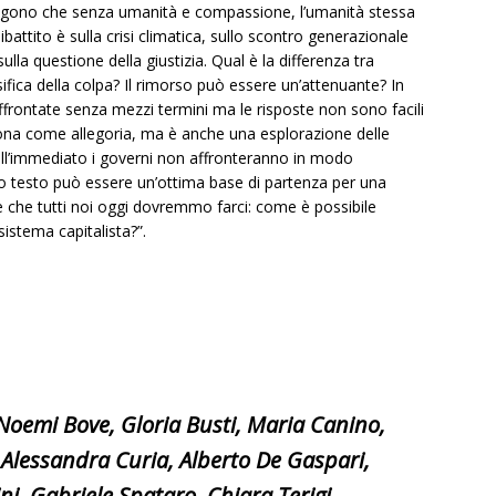
tengono che senza umanità e compassione, l’umanità stessa
dibattito è sulla crisi climatica, sullo scontro generazionale
la questione della giustizia. Qual è la differenza tra
ifica della colpa? Il rimorso può essere un’attenuante? In
frontate senza mezzi termini ma le risposte non sono facili
iona come allegoria, ma è anche una esplorazione delle
l’immediato i governi non affronteranno in modo
to testo può essere un’ottima base di partenza per una
le che tutti noi oggi dovremmo farci: come è possibile
istema capitalista?”.
Noemi Bove, Gloria Busti, Maria Canino,
 Alessandra Curia, Alberto De Gaspari,
ni, Gabriele Spataro, Chiara Terigi