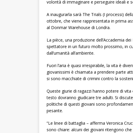
volontà di immaginare e perseguire ideali e so
A inaugurarla sarà The Trials (I processi) de
ottobre, che viene rappresentata in prima asso
al Donmar Warehouse di Londra.
La pièce, una produzione dell’Accademia dei F
spettatore in un futuro molto prossimo, in cui
dall’umanità all’ambiente.
Fuori l’aria è quasi irrespirabile, la vita è di
giovanissimi è chiamata a prendere parte attiv
si sono macchiate di crimini contro la sostenib
Queste giurie di ragazzi hanno potere di vita o
testo dovranno giudicare tre adulti. Si discut
politiche di questi giovani sono profondamente
pesante.
“Le linee di battaglia – afferma Veronica Cruci
sono chiare: alcuni dei giovani ritengono che 