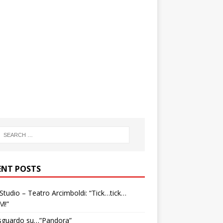
ENT POSTS
tudio – Teatro Arcimboldi: “Tick…tick…
M!”
sguardo su…”Pandora”