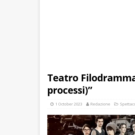
Teatro Filodrammati
processi)”
1 October 2023
Redazione
Spettaco