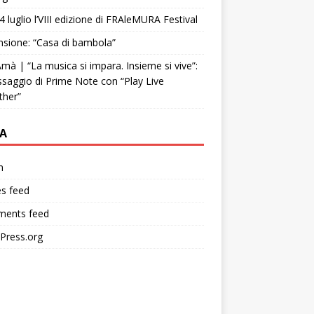
4 luglio l’VIII edizione di FRAleMURA Festival
sione: “Casa di bambola”
mà | “La musica si impara. Insieme si vive”:
ssaggio di Prime Note con “Play Live
ther”
A
n
es feed
ents feed
Press.org