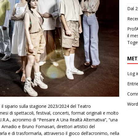
Dal 2
Recen
ProfA
il me
Toge
MET
Log i
Entri
Comm
Word
a il sipario sulla stagione 2023/2024 del Teatro
si di spettacoli, festival, concerti, format originali e molto
.A.U.R.A., acronimo di “Pensare A Una Realtà Alternativa”, “una
dio e Bruno Fornasari, direttori artistici del
la e di trasformarla, attraverso il gioco dell’acronimo, nella