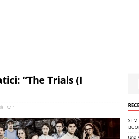
ci: “The Trials (I
REC
li
1
STM S
BOO
Uno 