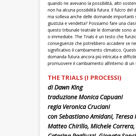
quando ne avevano la possibilità, altri sos
non ha alcuna possibilità futura. Il fulcro del 
ma solleva anche delle domande importanti sul
giustizia e vendetta? Possiamo fare una class
questo tribunale teatrale le domande sono af
o immediate. The Trials è un testo che funz
conseguenze che potrebbero accadere se nel
significativo il cambiamento climatico. Ques
domanda futura ancora più intricata e diffici
promuovere il cambiamento all’interno di un s
THE TRIALS (I PROCESSI)
di Dawn King
traduzione Monica Capuani
regia Veronica Cruciani
con Sebastiano Amidani, Teresa 
Matteo Chirillo, Michele Correra,
Caterina Pagliuzzi, Gionata Sonci