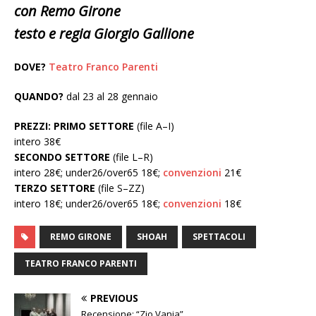
con Remo Girone
testo e regia Giorgio Gallione
DOVE?
Teatro Franco Parenti
QUANDO?
dal 23 al 28 gennaio
PREZZI: PRIMO SETTORE
(file A–I)
intero 38€
SECONDO SETTORE
(file L–R)
intero 28€; under26/over65 18€;
convenzioni
21€
TERZO SETTORE
(file S–ZZ)
intero 18€; under26/over65 18€;
convenzioni
18€
REMO GIRONE
SHOAH
SPETTACOLI
TEATRO FRANCO PARENTI
PREVIOUS
Recensione: “Zio Vanja”