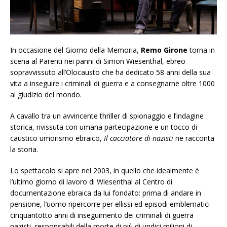
In occasione del Giorno della Memoria,
Remo Girone
torna in
scena al Parenti nei panni di Simon Wiesenthal, ebreo
sopravvissuto all’Olocausto che ha dedicato 58 anni della sua
vita a inseguire i criminali di guerra e a consegnarne oltre 1000
al giudizio del mondo.
A cavallo tra un avvincente thriller di spionaggio e l’indagine
storica, rivissuta con umana partecipazione e un tocco di
caustico umorismo ebraico,
Il cacciatore di nazisti
ne racconta
la storia.
Lo spettacolo si apre nel 2003, in quello che idealmente è
l’ultimo giorno di lavoro di Wiesenthal al Centro di
documentazione ebraica da lui fondato: prima di andare in
pensione, l’uomo ripercorre per ellissi ed episodi emblematici
cinquantotto anni di inseguimento dei criminali di guerra
nazisti, responsabili della morte di più di undici milioni di