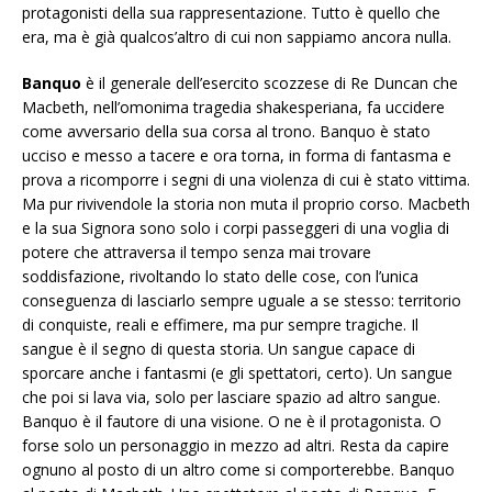
protagonisti della sua rappresentazione. Tutto è quello che
era, ma è già qualcos’altro di cui non sappiamo ancora nulla.
Banquo
è il generale dell’esercito scozzese di Re Duncan che
Macbeth, nell’omonima tragedia shakesperiana, fa uccidere
come avversario della sua corsa al trono. Banquo è stato
ucciso e messo a tacere e ora torna, in forma di fantasma e
prova a ricomporre i segni di una violenza di cui è stato vittima.
Ma pur rivivendole la storia non muta il proprio corso. Macbeth
e la sua Signora sono solo i corpi passeggeri di una voglia di
potere che attraversa il tempo senza mai trovare
soddisfazione, rivoltando lo stato delle cose, con l’unica
conseguenza di lasciarlo sempre uguale a se stesso: territorio
di conquiste, reali e effimere, ma pur sempre tragiche. Il
sangue è il segno di questa storia. Un sangue capace di
sporcare anche i fantasmi (e gli spettatori, certo). Un sangue
che poi si lava via, solo per lasciare spazio ad altro sangue.
Banquo è il fautore di una visione. O ne è il protagonista. O
forse solo un personaggio in mezzo ad altri. Resta da capire
ognuno al posto di un altro come si comporterebbe. Banquo