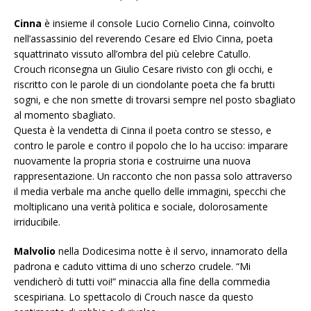
Cinna
è insieme il console Lucio Cornelio Cinna, coinvolto
nell’assassinio del reverendo Cesare ed Elvio Cinna, poeta
squattrinato vissuto all’ombra del più celebre Catullo.
Crouch riconsegna un Giulio Cesare rivisto con gli occhi, e
riscritto con le parole di un ciondolante poeta che fa brutti
sogni, e che non smette di trovarsi sempre nel posto sbagliato
al momento sbagliato.
Questa è la vendetta di Cinna il poeta contro se stesso, e
contro le parole e contro il popolo che lo ha ucciso: imparare
nuovamente la propria storia e costruirne una nuova
rappresentazione. Un racconto che non passa solo attraverso
il media verbale ma anche quello delle immagini, specchi che
moltiplicano una verità politica e sociale, dolorosamente
irriducibile.
Malvolio
nella Dodicesima notte è il servo, innamorato della
padrona e caduto vittima di uno scherzo crudele. “Mi
vendicherò di tutti voi!” minaccia alla fine della commedia
scespiriana. Lo spettacolo di Crouch nasce da questo