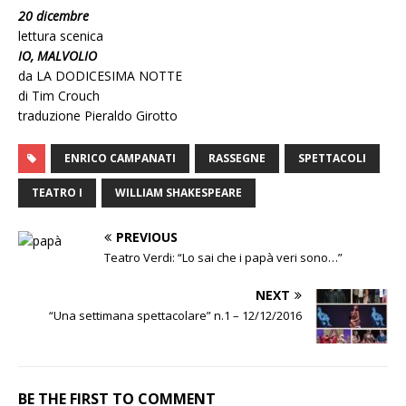
20 dicembre
lettura scenica
IO, MALVOLIO
da LA DODICESIMA NOTTE
di Tim Crouch
traduzione Pieraldo Girotto
ENRICO CAMPANATI
RASSEGNE
SPETTACOLI
TEATRO I
WILLIAM SHAKESPEARE
PREVIOUS
Teatro Verdi: “Lo sai che i papà veri sono…”
NEXT
“Una settimana spettacolare” n.1 – 12/12/2016
BE THE FIRST TO COMMENT