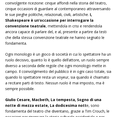
coinvolgente ricezione: cinque affondi nella storia del teatro,
cinque occasioni di guardare al contemporaneo attraversando
le sue pieghe politiche, relazionali, civili, artistiche.
I,
Shakespeare è un’occasione per interrogare la
convenzione teatrale
, mettendola in crisi e rendendola
ancora capace di parlare del, e al, presente a partire da testi
che della stessa convenzione teatrale ne hanno segnato le
fondamenta.
Ogni monologo è un gioco di società in cui lo spettatore ha un
ruolo decisivo, quanto lo è quello dell’attore, un ruolo sempre
diverso a seconda delle regole che ogni monologo mette in
campo. Il coinvolgimento del pubblico è in ogni caso totale, sia
quando lo spettatore resta un voyeur, sia quando è chiamato
a recitare parti di testo. Nessun ruolo è mai imposto, ma è
sempre possibile.
Giulio Cesare, Macbeth, La tempesta, Sogno di una
notte di mezza estate, La dodicesima nott
e, sono
fondamenta del teatro che diventano, grazie a Tim Crouch, le
occasioni per ripensare la storia culturale occidentale e per