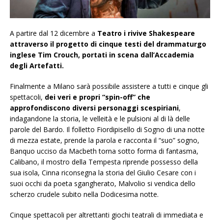
A partire dal 12 dicembre a
Teatro i rivive Shakespeare
attraverso il progetto di cinque testi del drammaturgo
inglese Tim Crouch, portati in scena dall’Accademia
degli Artefatti.
Finalmente a Milano sarà possibile assistere a tutti e cinque gli
spettacoli,
dei veri e propri “spin-off” che
approfondiscono diversi personaggi scespiriani
,
indagandone la storia, le velleità e le pulsioni al di là delle
parole del Bardo. Il folletto Fiordipisello di Sogno di una notte
di mezza estate, prende la parola e racconta il “suo” sogno,
Banquo ucciso da Macbeth torna sotto forma di fantasma,
Calibano, il mostro della Tempesta riprende possesso della
sua isola, Cinna riconsegna la storia del Giulio Cesare con i
suoi occhi da poeta sgangherato, Malvolio si vendica dello
scherzo crudele subito nella Dodicesima notte.
Cinque spettacoli per altrettanti giochi teatrali di immediata e