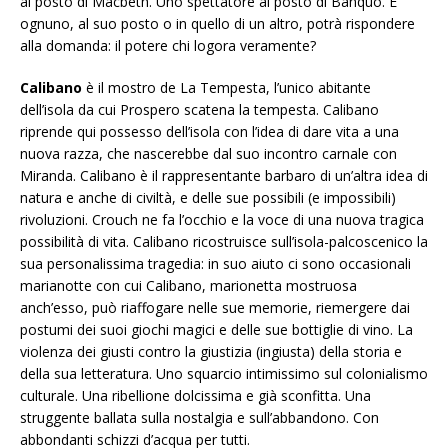
al posto di Macbeth. Uno spettatore al posto di Banquo. E
ognuno, al suo posto o in quello di un altro, potrà rispondere
alla domanda: il potere chi logora veramente?
Calibano
è il mostro de La Tempesta, l’unico abitante
dell’isola da cui Prospero scatena la tempesta. Calibano
riprende qui possesso dell’isola con l’idea di dare vita a una
nuova razza, che nascerebbe dal suo incontro carnale con
Miranda. Calibano è il rappresentante barbaro di un’altra idea di
natura e anche di civiltà, e delle sue possibili (e impossibili)
rivoluzioni. Crouch ne fa l’occhio e la voce di una nuova tragica
possibilità di vita. Calibano ricostruisce sull’isola-palcoscenico la
sua personalissima tragedia: in suo aiuto ci sono occasionali
marianotte con cui Calibano, marionetta mostruosa
anch’esso, può riaffogare nelle sue memorie, riemergere dai
postumi dei suoi giochi magici e delle sue bottiglie di vino. La
violenza dei giusti contro la giustizia (ingiusta) della storia e
della sua letteratura. Uno squarcio intimissimo sul colonialismo
culturale. Una ribellione dolcissima e già sconfitta. Una
struggente ballata sulla nostalgia e sull’abbandono. Con
abbondanti schizzi d’acqua per tutti.