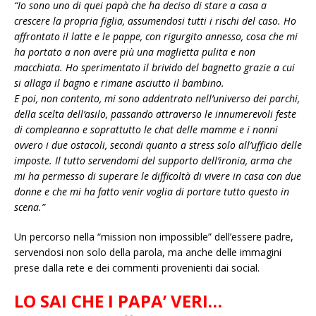
“Io sono uno di quei papà che ha deciso di stare a casa a
crescere la propria figlia, assumendosi tutti i rischi del caso. Ho
affrontato il latte e le pappe, con rigurgito annesso, cosa che mi
ha portato a non avere più una maglietta pulita e non
macchiata. Ho sperimentato il brivido del bagnetto grazie a cui
si allaga il bagno e rimane asciutto il bambino.
E poi, non contento, mi sono addentrato nell’universo dei parchi,
della scelta dell’asilo, passando attraverso le innumerevoli feste
di compleanno e soprattutto le chat delle mamme e i nonni
ovvero i due ostacoli, secondi quanto a stress solo all’ufficio delle
imposte. Il tutto servendomi del supporto dell’ironia, arma che
mi ha permesso di superare le difficoltà di vivere in casa con due
donne e che mi ha fatto venir voglia di portare tutto questo in
scena.”
Un percorso nella “mission non impossible” dell’essere padre,
servendosi non solo della parola, ma anche delle immagini
prese dalla rete e dei commenti provenienti dai social.
LO SAI CHE I PAPA’ VERI…