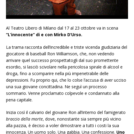
Al Teatro Libero di Milano dal 17 al 23 ottobre va in scena
“L’innocente” di e con Mirko D’Urso.
La trama racconta dell’incredibile e triste vicenda giudiziaria del
giocatore di baseball Ron Williamson, che, non vedendo
arrivare quel successo prospettatogli dal suo promettente
esordio, si lasciò scivolare nella pericolosa spirale di alcool e
droga, fino a scomparire nella più impenetrabile delle
depressioni. Fu proprio qui, che lo colse l’accusa di aver ucciso
una sua giovane concittadina. Ne seguì un processo
sommario. Venne proclamato colpevole e condannato alla
pena capitale.
Inizia così il calvario del giovane Ron all’interno del famigerato
braccio della morte
, dove, nonostante sia sempre più vicino
alla pazzia, è deciso a voler dimostrare a tutti i costi la sua
innocenza. Un uomo solo. Una gabbia. Una confessione.
Uno