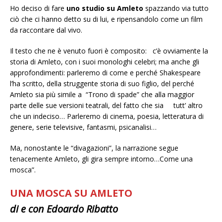
Ho deciso di fare
uno studio su Amleto
spazzando via tutto
ciò che ci hanno detto su di lui, e ripensandolo come un film
da raccontare dal vivo.
Il testo che ne è venuto fuori è composito: c’è ovviamente la
storia di Amleto, con i suoi monologhi celebri; ma anche gli
approfondimenti: parleremo di come e perché Shakespeare
l’ha scritto, della struggente storia di suo figlio, del perché
Amleto sia più simile a “Trono di spade” che alla maggior
parte delle sue versioni teatrali, del fatto che sia tutt’ altro
che un indeciso… Parleremo di cinema, poesia, letteratura di
genere, serie televisive, fantasmi, psicanalisi…
Ma, nonostante le “divagazioni”, la narrazione segue
tenacemente Amleto, gli gira sempre intorno…Come una
mosca”.
UNA MOSCA SU AMLETO
di e con Edoardo Ribatto