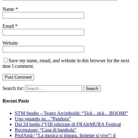
Name
*
Email
*
Website
Save my name, email, and website in this browser for the next
time I comment.
Search for:
Recent Posts
STM Studio – Teatro Arcimboldi: “Tick…tick…BOOM!”
Uno sguardo su…”Pandora”
Dal 24 luglio l’VIII edizione di FRAleMURA Festival
Recensione: “Casa di bambola”
ProfAmà | “La musica si impara. Insieme si vive”: il