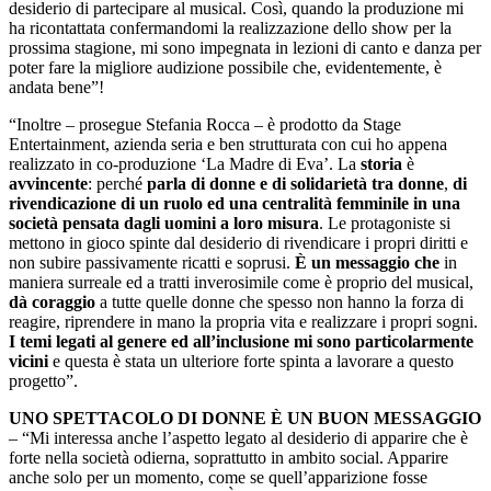
desiderio di partecipare al musical. Così, quando la produzione mi
ha ricontattata confermandomi la realizzazione dello show per la
prossima stagione, mi sono impegnata in lezioni di canto e danza per
poter fare la migliore audizione possibile che, evidentemente, è
andata bene”!
“Inoltre – prosegue Stefania Rocca – è prodotto da Stage
Entertainment, azienda seria e ben strutturata con cui ho appena
realizzato in co-produzione ‘La Madre di Eva’. La
storia
è
avvincente
: perché
parla di donne e di solidarietà tra donne
,
di
rivendicazione di un ruolo ed una centralità femminile in una
società pensata dagli uomini a loro misura
. Le protagoniste si
mettono in gioco spinte dal desiderio di rivendicare i propri diritti e
non subire passivamente ricatti e soprusi.
È un messaggio
che
in
maniera surreale ed a tratti inverosimile come è proprio del musical,
dà coraggio
a tutte quelle donne che spesso non hanno la forza di
reagire, riprendere in mano la propria vita e realizzare i propri sogni.
I temi legati al genere ed all’inclusione mi sono particolarmente
vicini
e questa è stata un ulteriore forte spinta a lavorare a questo
progetto”.
UNO SPETTACOLO DI DONNE È UN BUON MESSAGGIO
– “Mi interessa anche l’aspetto legato al desiderio di apparire che è
forte nella società odierna, soprattutto in ambito social. Apparire
anche solo per un momento, come se quell’apparizione fosse