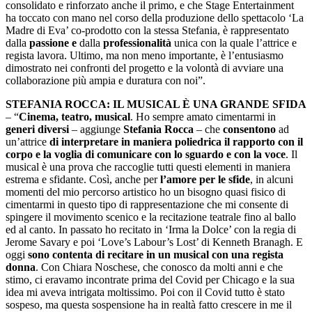
consolidato e rinforzato anche il primo, e che Stage Entertainment
ha toccato con mano nel corso della produzione dello spettacolo ‘La
Madre di Eva’ co-prodotto con la stessa Stefania, è rappresentato
dalla
passione e
dalla
professionalità
unica con la quale l’attrice e
regista lavora. Ultimo, ma non meno importante, è l’entusiasmo
dimostrato nei confronti del progetto e la volontà di avviare una
collaborazione più ampia e duratura con noi”.
STEFANIA ROCCA: IL MUSICAL È UNA GRANDE SFIDA
– “
Cinema, teatro, musical
. Ho sempre amato cimentarmi in
generi diversi
– aggiunge
Stefania Rocca
– che
consentono
ad
un’attrice
di interpretare in maniera poliedrica il rapporto con il
corpo e la voglia di comunicare con lo sguardo e con la voce
. Il
musical è una prova che raccoglie tutti questi elementi in maniera
estrema e sfidante. Così, anche per
l’amore per le sfide
, in alcuni
momenti del mio percorso artistico ho un bisogno quasi fisico di
cimentarmi in questo tipo di rappresentazione che mi consente di
spingere il movimento scenico e la recitazione teatrale fino al ballo
ed al canto. In passato ho recitato in ‘Irma la Dolce’ con la regia di
Jerome Savary e poi ‘Love’s Labour’s Lost’ di Kenneth Branagh. E
oggi
sono contenta di recitare in un musical con una regista
donna
. Con Chiara Noschese, che conosco da molti anni e che
stimo, ci eravamo incontrate prima del Covid per Chicago e la sua
idea mi aveva intrigata moltissimo. Poi con il Covid tutto è stato
sospeso, ma questa sospensione ha in realtà fatto crescere in me il