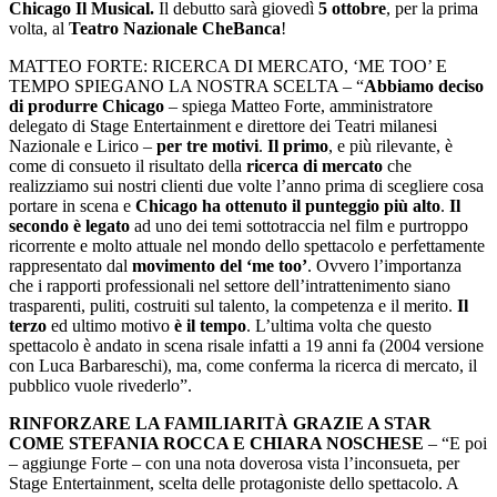
Chicago Il Musical.
Il debutto sarà giovedì
5 ottobre
, per la prima
volta, al
Teatro Nazionale CheBanca
!
MATTEO FORTE: RICERCA DI MERCATO, ‘ME TOO’ E
TEMPO SPIEGANO LA NOSTRA SCELTA – “
Abbiamo deciso
di produrre Chicago
– spiega Matteo Forte, amministratore
delegato di Stage Entertainment e direttore dei Teatri milanesi
Nazionale e Lirico –
per tre motivi
.
Il primo
, e più rilevante, è
come di consueto il risultato della
ricerca di mercato
che
realizziamo sui nostri clienti due volte l’anno prima di scegliere cosa
portare in scena e
Chicago ha ottenuto il punteggio più alto
.
Il
secondo è legato
ad uno dei temi sottotraccia nel film e purtroppo
ricorrente e molto attuale nel mondo dello spettacolo e perfettamente
rappresentato dal
movimento del ‘me too’
. Ovvero l’importanza
che i rapporti professionali nel settore dell’intrattenimento siano
trasparenti, puliti, costruiti sul talento, la competenza e il merito.
Il
terzo
ed ultimo motivo
è
il tempo
. L’ultima volta che questo
spettacolo è andato in scena risale infatti a 19 anni fa (2004 versione
con Luca Barbareschi), ma, come conferma la ricerca di mercato, il
pubblico vuole rivederlo”.
RINFORZARE LA FAMILIARITÀ GRAZIE A STAR
COME STEFANIA ROCCA E CHIARA NOSCHESE
– “E poi
– aggiunge Forte – con una nota doverosa vista l’inconsueta, per
Stage Entertainment, scelta delle protagoniste dello spettacolo. A