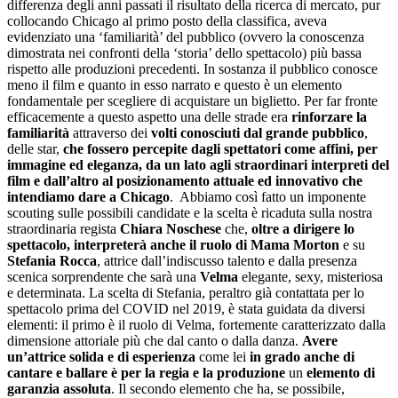
differenza degli anni passati il risultato della ricerca di mercato, pur
collocando Chicago al primo posto della classifica, aveva
evidenziato una ‘familiarità’ del pubblico (ovvero la conoscenza
dimostrata nei confronti della ‘storia’ dello spettacolo) più bassa
rispetto alle produzioni precedenti. In sostanza il pubblico conosce
meno il film e quanto in esso narrato e questo è un elemento
fondamentale per scegliere di acquistare un biglietto. Per far fronte
efficacemente a questo aspetto una delle strade era
rinforzare la
familiarità
attraverso dei
volti conosciuti dal grande pubblico
,
delle star,
che fossero percepite dagli spettatori come affini, per
immagine ed eleganza, da un lato agli straordinari interpreti del
film e dall’altro al posizionamento attuale ed innovativo che
intendiamo dare a Chicago
. Abbiamo così fatto un imponente
scouting sulle possibili candidate e la scelta è ricaduta sulla nostra
straordinaria regista
Chiara Noschese
che,
oltre a dirigere lo
spettacolo, interpreterà anche il ruolo di Mama Morton
e su
Stefania Rocca
, attrice dall’indiscusso talento e dalla presenza
scenica sorprendente che sarà una
Velma
elegante, sexy, misteriosa
e determinata. La scelta di Stefania, peraltro già contattata per lo
spettacolo prima del COVID nel 2019, è stata guidata da diversi
elementi: il primo è il ruolo di Velma, fortemente caratterizzato dalla
dimensione attoriale più che dal canto o dalla danza.
Avere
un’attrice solida
e di esperienza
come lei
in grado anche di
cantare e ballare è per la regia
e la produzione
un
elemento di
garanzia assoluta
. Il secondo elemento che ha, se possibile,