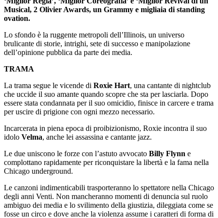
‘Miglior Regia’, ‘Miglior Coreografia’ e ‘Miglior Revival di un
Musical
,
2 Olivier Awards, un Grammy e migliaia di standing
ovation.
Lo sfondo è la ruggente metropoli dell’Illinois, un universo
brulicante di storie, intrighi, sete di successo e manipolazione
dell’opinione pubblica da parte dei media.
TRAMA
La trama segue le vicende di
Roxie Hart
, una cantante di nightclub
che uccide il suo amante quando scopre che sta per lasciarla. Dopo
essere stata condannata per il suo omicidio, finisce in carcere e trama
per uscire di prigione con ogni mezzo necessario.
Incarcerata in piena epoca di proibizionismo, Roxie incontra il suo
idolo
Velma
, anche lei assassina e cantante jazz.
Le due uniscono le forze con l’astuto avvocato
Billy Flynn
e
complottano rapidamente per riconquistare la libertà e la fama nella
Chicago underground.
Le canzoni indimenticabili trasporteranno lo spettatore nella Chicago
degli anni Venti. Non mancheranno momenti di denuncia sul ruolo
ambiguo dei media e lo svilimento della giustizia, dileggiata come se
fosse un circo e dove anche la violenza assume i caratteri di forma di