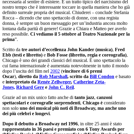
necessaria al sentire di esistere. È un tratto tipico del narcisismo del
nostro tempo che è interessante toccare in quella maniera che ho già
definito surreale propria del musical. Chiuderei – conclude Stefania
Rocca – dicendo che uno spettacolo di donne, con una regista
donna, è sempre un buon messaggio per un’industria ancora molto
lontana dalla parità di genere! Grazie a Chiara e Matteo per averlo
reso possibile.
Ci vediamo il 5 ottobre al Teatro Nazionale per la
prima
”.
Scritto da
tre autori d’eccellenza
John Kander (musica)
,
Fred
Ebb (testi e libretto)
e
Bob Fosse (libretto, regia e coreografia)
,
Chicago è uno dei grandi classici del musical. È uno spettacolo la
cui fama internazionale è aumentata notevolmente in tutto il mondo
dopo l’uscita del film nel
2002
(
vincitore di 6 premi
Oscar
),
diretto da
Rob Marshall
, scritto da
Bill Condon
e basato
e
interpretato da
Renée Zellweger
,
Catherine Zeta-
Jones,
Richard Gere
e
John C. Reil
.
Grazie ad un mix unico fatto anche di
tanto jazz
,
canzoni
spettacolari e coreografie sorprendenti
,
Chicago è
considerato
non solo
uno dei musical più noti di Broadway, ma anche uno
dei più celebri e longevi
.
Dopo il debutto a Broadway nel 1996
, in oltre 25 anni è stato
rappresentato in 36 paesi e premiato con 6 Tony Awards per