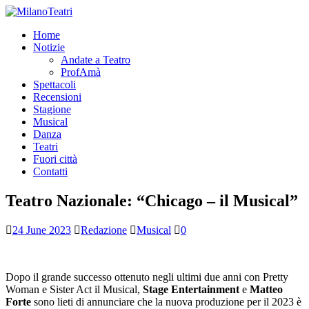
Home
Notizie
Andate a Teatro
ProfAmà
Spettacoli
Recensioni
Stagione
Musical
Danza
Teatri
Fuori città
Contatti
Teatro Nazionale: “Chicago – il Musical”
24 June 2023
Redazione
Musical
0
Dopo il grande successo ottenuto negli ultimi due anni con Pretty
Woman e Sister Act il Musical,
Stage Entertainment
e
Matteo
Forte
sono lieti di annunciare che la nuova produzione per il 2023 è