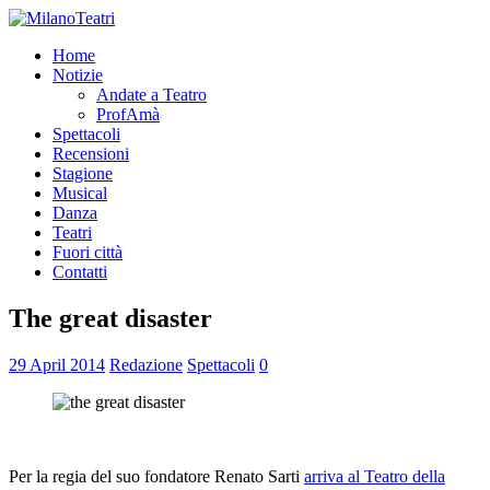
Home
Notizie
Andate a Teatro
ProfAmà
Spettacoli
Recensioni
Stagione
Musical
Danza
Teatri
Fuori città
Contatti
The great disaster
29 April 2014
Redazione
Spettacoli
0
Per la regia del suo fondatore Renato Sarti
arriva al Teatro della