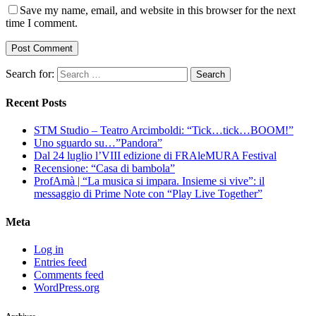
Save my name, email, and website in this browser for the next
time I comment.
Search for:
Recent Posts
STM Studio – Teatro Arcimboldi: “Tick…tick…BOOM!”
Uno sguardo su…”Pandora”
Dal 24 luglio l’VIII edizione di FRAleMURA Festival
Recensione: “Casa di bambola”
ProfAmà | “La musica si impara. Insieme si vive”: il
messaggio di Prime Note con “Play Live Together”
Meta
Log in
Entries feed
Comments feed
WordPress.org
Archives