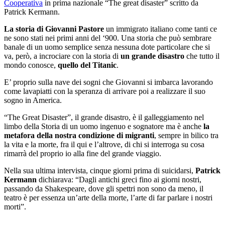
Cooperativa
in prima nazionale “The great disaster” scritto da
Patrick Kermann.
La storia di Giovanni Pastore
un immigrato italiano come tanti ce
ne sono stati nei primi anni del ‘900. Una storia che può sembrare
banale di un uomo semplice senza nessuna dote particolare che si
va, però, a incrociare con la storia di
un grande disastro
che tutto il
mondo conosce,
quello del Titanic
.
E’ proprio sulla nave dei sogni che Giovanni si imbarca lavorando
come lavapiatti con la speranza di arrivare poi a realizzare il suo
sogno in America.
“The Great Disaster”, il grande disastro, è il galleggiamento nel
limbo della Storia di un uomo ingenuo e sognatore ma è anche
la
metafora della nostra condizione di migranti
, sempre in bilico tra
la vita e la morte, fra il qui e l’altrove, di chi si interroga su cosa
rimarrà del proprio io alla fine del grande viaggio.
Nella sua ultima intervista, cinque giorni prima di suicidarsi,
Patrick
Kermann
dichiarava: “Dagli antichi greci fino ai giorni nostri,
passando da Shakespeare, dove gli spettri non sono da meno, il
teatro è per essenza un’arte della morte, l’arte di far parlare i nostri
morti”.