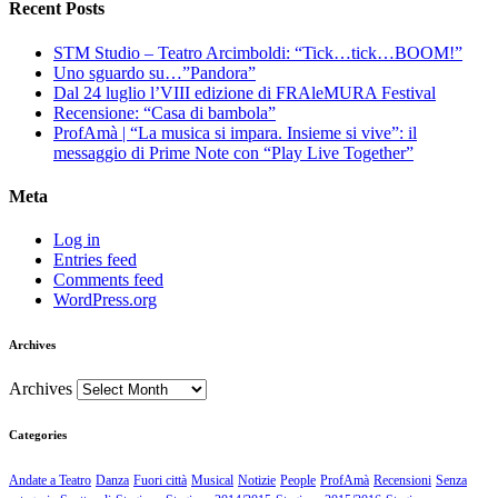
Recent Posts
STM Studio – Teatro Arcimboldi: “Tick…tick…BOOM!”
Uno sguardo su…”Pandora”
Dal 24 luglio l’VIII edizione di FRAleMURA Festival
Recensione: “Casa di bambola”
ProfAmà | “La musica si impara. Insieme si vive”: il
messaggio di Prime Note con “Play Live Together”
Meta
Log in
Entries feed
Comments feed
WordPress.org
Archives
Archives
Categories
Andate a Teatro
Danza
Fuori città
Musical
Notizie
People
ProfAmà
Recensioni
Senza