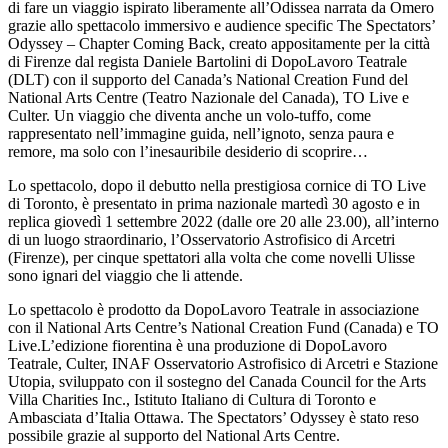
di fare un viaggio ispirato liberamente all’Odissea narrata da Omero
grazie allo spettacolo immersivo e audience specific The Spectators’
Odyssey – Chapter Coming Back, creato appositamente per la città
di Firenze dal regista Daniele Bartolini di DopoLavoro Teatrale
(DLT) con il supporto del Canada’s National Creation Fund del
National Arts Centre (Teatro Nazionale del Canada), TO Live e
Culter. Un viaggio che diventa anche un volo-tuffo, come
rappresentato nell’immagine guida, nell’ignoto, senza paura e
remore, ma solo con l’inesauribile desiderio di scoprire…
Lo spettacolo, dopo il debutto nella prestigiosa cornice di TO Live
di Toronto, è presentato in prima nazionale martedì 30 agosto e in
replica giovedì 1 settembre 2022 (dalle ore 20 alle 23.00), all’interno
di un luogo straordinario, l’Osservatorio Astrofisico di Arcetri
(Firenze), per cinque spettatori alla volta che come novelli Ulisse
sono ignari del viaggio che li attende.
Lo spettacolo è prodotto da DopoLavoro Teatrale in associazione
con il National Arts Centre’s National Creation Fund (Canada) e TO
Live.L’edizione fiorentina è una produzione di DopoLavoro
Teatrale, Culter, INAF Osservatorio Astrofisico di Arcetri e Stazione
Utopia, sviluppato con il sostegno del Canada Council for the Arts
Villa Charities Inc., Istituto Italiano di Cultura di Toronto e
Ambasciata d’Italia Ottawa. The Spectators’ Odyssey è stato reso
possibile grazie al supporto del National Arts Centre.