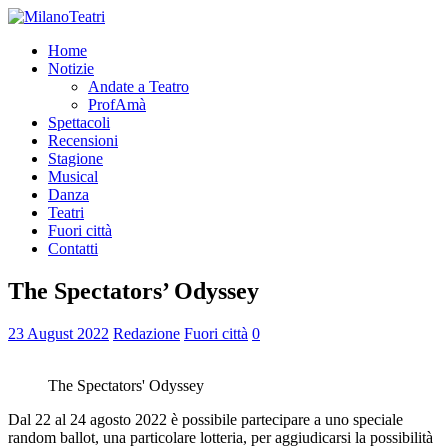
Home
Notizie
Andate a Teatro
ProfAmà
Spettacoli
Recensioni
Stagione
Musical
Danza
Teatri
Fuori città
Contatti
The Spectators’ Odyssey
23 August 2022
Redazione
Fuori città
0
The Spectators' Odyssey
Dal 22 al 24 agosto 2022 è possibile partecipare a uno speciale
random ballot, una particolare lotteria, per aggiudicarsi la possibilità