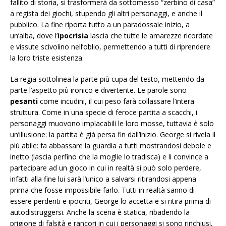
fallito di storia, si trasformerà da sottomesso “zerbino di casa”
a regista dei giochi, stupendo gli altri personaggi, e anche il
pubblico. La fine riporta tutto a un paradossale inizio, a
un’alba, dove l’
ipocrisia
lascia che tutte le amarezze ricordate
e vissute scivolino nell’oblio, permettendo a tutti di riprendere
la loro triste esistenza.
La regia sottolinea la parte più cupa del testo, mettendo da
parte l’aspetto più ironico e divertente. Le parole sono
pesanti
come incudini, il cui peso farà collassare l’intera
struttura. Come in una specie di feroce partita a scacchi, i
personaggi muovono implacabili le loro mosse, tuttavia è solo
un’illusione: la partita è già persa fin dall’inizio. George si rivela il
più abile: fa abbassare la guardia a tutti mostrandosi debole e
inetto (lascia perfino che la moglie lo tradisca) e li convince a
partecipare ad un gioco in cui in realtà si può solo perdere,
infatti alla fine lui sarà l’unico a salvarsi ritirandosi appena
prima che fosse impossibile farlo. Tutti in realtà sanno di
essere perdenti e ipocriti, George lo accetta e si ritira prima di
autodistruggersi. Anche la scena è statica, ribadendo la
prigione di falsità e rancori in cui i personaggi si sono rinchiusi,