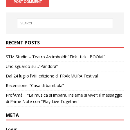
RECENT POSTS
STM Studio – Teatro Arcimboldi: “Tick…tick…BOOM!”
Uno sguardo su…”Pandora”
Dal 24 luglio l’VIII edizione di FRAleMURA Festival
Recensione: “Casa di bambola”
ProfAmà | “La musica si impara. Insieme si vive”: il messaggio
di Prime Note con “Play Live Together”
META
Log in