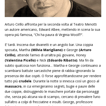
Arturo Cirillo affronta per la seconda volta al Teatro Menotti
un autore americano, Edward Albee, mettendo in scena la sua
opera più famosa, “Chi ha paura di Virginia Woolf?”.
E’ tardi. Inscena due divanetti e un angolo bar. Una coppia
sposata, Martha
(Milvia Marigliano)
e George
(Arturo
Cirillo)
, attende l’arrivo di un’altra più giovane, Honey
(Valentina Picello)
e Nick
(Edoardo Ribatto)
. Ma fin da
subito qualcosa non funziona… Martha e George continuano a
scambiarsi battute sarcastiche piene di rabbia ignorando la
presenza dei due ospiti. O forse approfittandosene per rendere
tutto più
crudele
. Durante la notte si innesca così un gioco al
massacro
, in cui emergeranno segreti, bugie e paure delle
due coppie, distruggendo le maschere portate dai personaggi
che, senza più alcuna via di scampo, cercano di prevalere l’uno
sull’altro a colpi di frecciatine e insulti. George, professore