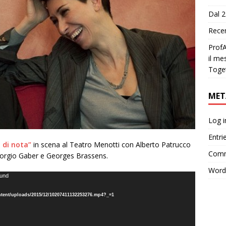
Dal 2
Recen
ProfA
il me
Toge
MET
Log i
Entri
 di nota”
in scena al Teatro Menotti con Alberto Patrucco
Comm
Giorgio Gaber e Georges Brassens.
Word
ound
ontent/uploads/2015/12/10207411132253276.mp4?_=1