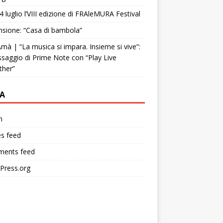
4 luglio l’VIII edizione di FRAleMURA Festival
sione: “Casa di bambola”
mà | “La musica si impara. Insieme si vive”:
ssaggio di Prime Note con “Play Live
ther”
A
n
es feed
ents feed
Press.org