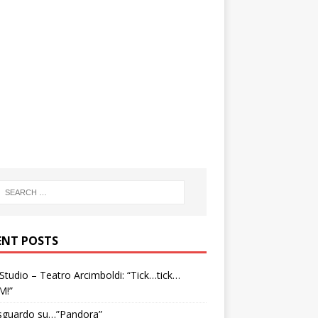
ENT POSTS
tudio – Teatro Arcimboldi: “Tick…tick…
M!”
sguardo su…”Pandora”