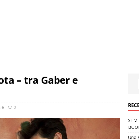
ota – tra Gaber e
REC
zie
0
STM S
BOO
Uno 