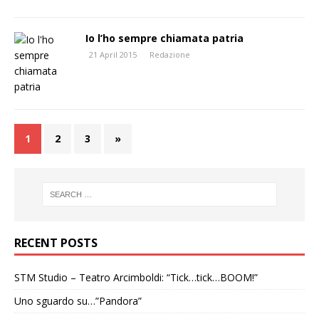
Io l’ho sempre chiamata patria
21 April 2015
Redazione
1
2
3
»
RECENT POSTS
STM Studio – Teatro Arcimboldi: “Tick…tick…BOOM!”
Uno sguardo su…”Pandora”