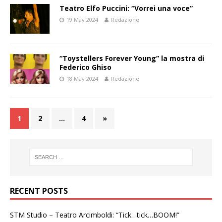
Teatro Elfo Puccini: “Vorrei una voce”
19 May 2024
Redazione
“Toystellers Forever Young” la mostra di
Federico Ghiso
18 May 2024
Redazione
1
2
…
4
»
RECENT POSTS
STM Studio – Teatro Arcimboldi: “Tick…tick…BOOM!”