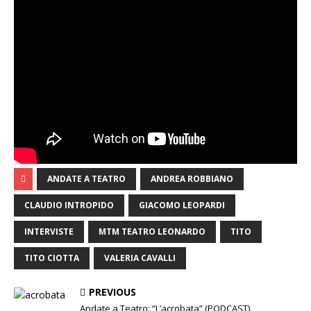
ANDATE A TEATRO
ANDREA ROBBIANO
CLAUDIO INTROPIDO
GIACOMO LEOPARDI
INTERVISTE
MTM TEATRO LEONARDO
TITO
TITO CIOTTA
VALERIA CAVALLI
PREVIOUS
Andate a Teatro: “L’acrobata” (PODCAST)