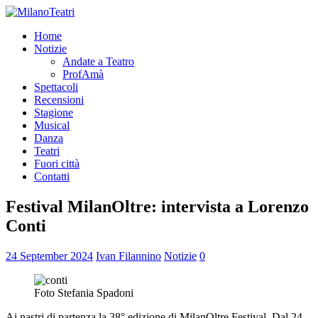
Home
Notizie
Andate a Teatro
ProfAmà
Spettacoli
Recensioni
Stagione
Musical
Danza
Teatri
Fuori città
Contatti
Festival MilanOltre: intervista a Lorenzo
Conti
24 September 2024
Ivan Filannino
Notizie
0
Foto Stefania Spadoni
Ai nastri di partenza la 38° edizione di MilanOltre Festival. Dal 24