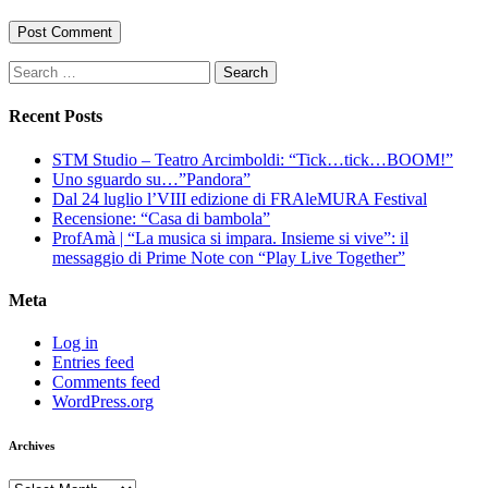
Search
for:
Recent Posts
STM Studio – Teatro Arcimboldi: “Tick…tick…BOOM!”
Uno sguardo su…”Pandora”
Dal 24 luglio l’VIII edizione di FRAleMURA Festival
Recensione: “Casa di bambola”
ProfAmà | “La musica si impara. Insieme si vive”: il
messaggio di Prime Note con “Play Live Together”
Meta
Log in
Entries feed
Comments feed
WordPress.org
Archives
Archives