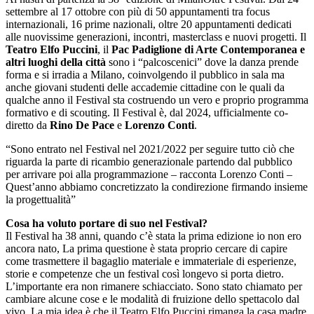
settembre al 17 ottobre con più di 50 appuntamenti tra focus
internazionali, 16 prime nazionali, oltre 20 appuntamenti dedicati
alle nuovissime generazioni, incontri, masterclass e nuovi progetti. Il
Teatro Elfo Puccini
, il
Pac Padiglione di Arte Contemporanea e
altri luoghi della città
sono i “palcoscenici” dove la danza prende
forma e si irradia a Milano, coinvolgendo il pubblico in sala ma
anche giovani studenti delle accademie cittadine con le quali da
qualche anno il Festival sta costruendo un vero e proprio programma
formativo e di scouting. Il Festival è, dal 2024, ufficialmente co-
diretto da
Rino De Pace
e
Lorenzo Conti
.
“Sono entrato nel Festival nel 2021/2022 per seguire tutto ciò che
riguarda la parte di ricambio generazionale partendo dal pubblico
per arrivare poi alla programmazione – racconta Lorenzo Conti –
Quest’anno abbiamo concretizzato la condirezione firmando insieme
la progettualità”
Cosa ha voluto portare di suo nel Festival?
Il Festival ha 38 anni, quando c’è stata la prima edizione io non ero
ancora nato, La prima questione è stata proprio cercare di capire
come trasmettere il bagaglio materiale e immateriale di esperienze,
storie e competenze che un festival così longevo si porta dietro.
L’importante era non rimanere schiacciato. Sono stato chiamato per
cambiare alcune cose e le modalità di fruizione dello spettacolo dal
vivo. La mia idea è che il Teatro Elfo Puccini rimanga la casa madre