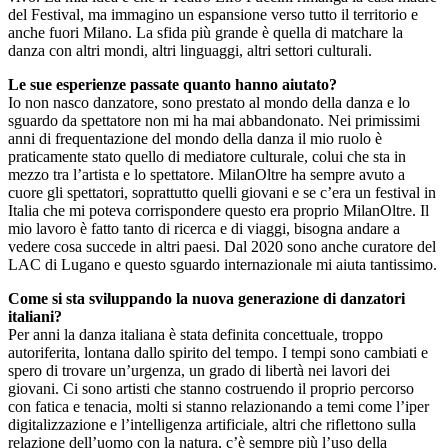
del Festival, ma immagino un espansione verso tutto il territorio e
anche fuori Milano. La sfida più grande è quella di matchare la
danza con altri mondi, altri linguaggi, altri settori culturali.
Le sue esperienze passate quanto hanno aiutato?
Io non nasco danzatore, sono prestato al mondo della danza e lo
sguardo da spettatore non mi ha mai abbandonato. Nei primissimi
anni di frequentazione del mondo della danza il mio ruolo è
praticamente stato quello di mediatore culturale, colui che sta in
mezzo tra l’artista e lo spettatore. MilanOltre ha sempre avuto a
cuore gli spettatori, soprattutto quelli giovani e se c’era un festival in
Italia che mi poteva corrispondere questo era proprio MilanOltre. Il
mio lavoro è fatto tanto di ricerca e di viaggi, bisogna andare a
vedere cosa succede in altri paesi. Dal 2020 sono anche curatore del
LAC di Lugano e questo sguardo internazionale mi aiuta tantissimo.
Come si sta sviluppando la nuova generazione di danzatori
italiani?
Per anni la danza italiana è stata definita concettuale, troppo
autoriferita, lontana dallo spirito del tempo. I tempi sono cambiati e
spero di trovare un’urgenza, un grado di libertà nei lavori dei
giovani. Ci sono artisti che stanno costruendo il proprio percorso
con fatica e tenacia, molti si stanno relazionando a temi come l’iper
digitalizzazione e l’intelligenza artificiale, altri che riflettono sulla
relazione dell’uomo con la natura, c’è sempre più l’uso della