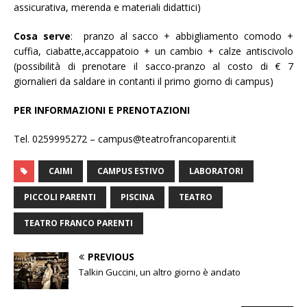
assicurativa, merenda e materiali didattici)
Cosa serve
: pranzo al sacco + abbigliamento comodo +
cuffia, ciabatte,accappatoio + un cambio + calze antiscivolo
(possibilità di prenotare il sacco-pranzo al costo di € 7
giornalieri da saldare in contanti il primo giorno di campus)
PER INFORMAZIONI E PRENOTAZIONI
Tel. 0259995272 – campus@teatrofrancoparenti.it
CAIMI
CAMPUS ESTIVO
LABORATORI
PICCOLI PARENTI
PISCINA
TEATRO
TEATRO FRANCO PARENTI
PREVIOUS
Talkin Guccini, un altro giorno è andato