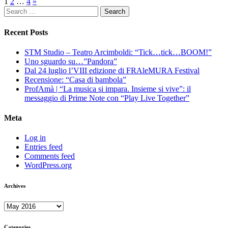
Posts
1
2
…
4
»
Search
navigation
for:
Recent Posts
STM Studio – Teatro Arcimboldi: “Tick…tick…BOOM!”
Uno sguardo su…”Pandora”
Dal 24 luglio l’VIII edizione di FRAleMURA Festival
Recensione: “Casa di bambola”
ProfAmà | “La musica si impara. Insieme si vive”: il
messaggio di Prime Note con “Play Live Together”
Meta
Log in
Entries feed
Comments feed
WordPress.org
Archives
Archives
Categories