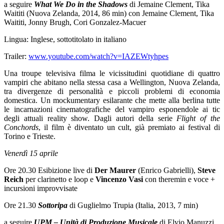
a seguire
What We Do in the Shadows
di Jemaine Clement, Tika
Waititi (Nuova Zelanda, 2014, 86 min) con Jemaine Clement, Tika
Waititi, Jonny Brugh, Cori Gonzalez-Macuer
Lingua: Inglese, sottotitolato in italiano
Trailer:
www.youtube.com/watch?v=IAZEWtyhpes
Una troupe televisiva filma le vicissitudini quotidiane di quattro
vampiri che abitano nella stessa casa a Wellington, Nuova Zelanda,
tra divergenze di personalità e piccoli problemi di economia
domestica. Un mockumentary esilarante che mette alla berlina tutte
le incarnazioni cinematografiche del vampiro esponendole ai tic
degli attuali reality show. Dagli autori della serie
Flight of the
Conchords
, il film è diventato un cult, già premiato ai festival di
Torino e Trieste.
Venerdì 15 aprile
Ore 20.30 Esibizione live di
Der Maurer
(Enrico Gabrielli),
Steve
Reich
per clarinetto e loop e
Vincenzo Vasi
con theremin e voce +
incursioni improvvisate
Ore 21.30
Sottoripa
di Guglielmo Trupia (Italia, 2013, 7 min)
a seguire
UPM – Unità di Produzione Musicale
di Elvio Manuzzi,