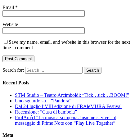
Email
*
Website
Save my name, email, and website in this browser for the next
time I comment.
Search for:
Recent Posts
STM Studio – Teatro Arcimboldi: “Tick…tick…BOOM!”
Uno sguardo su…”Pandora”
Dal 24 luglio l’VIII edizione di FRAleMURA Festival
Recensione: “Casa di bambola”
ProfAmà | “La musica si impara. Insieme si vive”: il
messaggio di Prime Note con “Play Live Together”
Meta