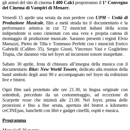
gli autori del sito di cinema
I 400 Calci
proporranno il
1° Convegno
del Cinema di Vampiri di Menare
.
Venerdì 15 aprile una serata da non perdere con
UPM – Unità di
Produzione Musicale
, film a metà strada tra il documentario e la
performance artistica in cui 72 musicisti italiani della scena
indipendente si sono cimentati con una vera e propria catena di
montaggio di produzione musicale. Saranno presenti i registi Elvio
Manuzzi, Pietro de Tilla e Tommaso Perfetti con i musicisti Enrico
Gabrielli (Calibro 35), Sergio Giusti, Vincenzo Vasi e Guglielmo
Trupia, che daranno vita nel foyer ad incursioni sonore inaspettate.
Sabato 30 aprile, festa di chiusura all’insegna della musica con il
documentario
Blur: New World Towers
,
dedicato alla reunion della
band simbolo degli anni 90 e accompagnato nel foyer da esibizioni
live e bistrot.
Ogni film sarà proiettato alle ore 21.30, in lingua originale con
sottotitoli, preceduto da un cortometraggio, ad eccezione di
Scarpette rosse
che inizierà alle 21.00. Nel foyer, prima delle
proiezioni e fino a fine serata, apertura del bistrot a kilometro
ceCINEpas, banchetti con libri e gadget cinefili, ospiti e musica.
Programma