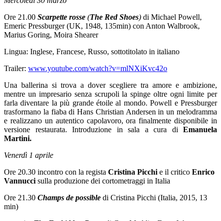
Mercoledì 30 marzo
Ore 21.00
Scarpette rosse
(
The Red Shoes
)
di Michael Powell,
Emeric Pressburger (UK, 1948, 135min) con Anton Walbrook,
Marius Goring, Moira Shearer
Lingua: Inglese, Francese, Russo, sottotitolato in italiano
Trailer:
www.youtube.com/watch?v=mlNXiKvc42o
Una ballerina si trova a dover scegliere tra amore e ambizione,
mentre un impresario senza scrupoli la spinge oltre ogni limite per
farla diventare la più grande étoile al mondo. Powell e Pressburger
trasformano la fiaba di Hans Christian Andersen in un melodramma
e realizzano un autentico capolavoro, ora finalmente disponibile in
versione restaurata. Introduzione in sala a cura di
Emanuela
Martini.
Venerdì 1 aprile
Ore 20.30 incontro con la regista
Cristina Picchi
e il critico
Enrico
Vannucci
sulla produzione dei cortometraggi in Italia
Ore 21.30
Champs de possible
di Cristina Picchi (Italia, 2015, 13
min)