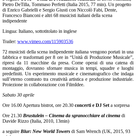
Pietro DeTilla, Tommaso Perfetti (Italia 2015, 77 min). Un progetto
di Enrico Gabrielli e Sergio Giusti con Niccolò Fabi, Dente,
Francesco Bianconi e altri 68 musicisti italiani della scena
indipendente
Lingua: Italiano, sottotitolato in inglese
Trailer:
www.vimeo.com/115903536
72 musicisti della scena indipendente italiana vengono portati in una
fabbrica e trasformati per 8 ore in “Unità di Produzione Musicale”,
ripresi da 11 macchine da presa. Come operai di una catena di
montaggio, dovranno sfornare musica in tempi, squadre e luoghi
predefiniti. Un esperimento musicale e cinematografico che indaga
sull’eterno contrasto tra creatività artistica e produzione industriale.
Proiezione in collaborazione con FilmIdee.
Sabato 30 aprile
Ore 16.00 Apertura bistrot, ore 20.30
concerti e DJ Set
a sorpresa
Ore 21.30
Brustulein – Cinema da sgranocchiare al cinema
di
Davide Rizzo (Italia, 2010, 13min)
a seguire
Blur: New World Towers
di Sam Wrench (UK, 2015, 93