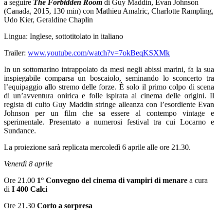
a seguire
The Forbidden Room
di Guy Maddin, Evan Johnson
(Canada, 2015, 130 min) con Mathieu Amalric, Charlotte Rampling,
Udo Kier, Geraldine Chaplin
Lingua: Inglese, sottotitolato in italiano
Trailer:
www.youtube.com/watch?v=7okBeqKSXMk
In un sottomarino intrappolato da mesi negli abissi marini, fa la sua
inspiegabile comparsa un boscaiolo, seminando lo sconcerto tra
l’equipaggio allo stremo delle forze. È solo il primo colpo di scena
di un’avventura onirica e folle ispirata al cinema delle origini. Il
regista di culto Guy Maddin stringe alleanza con l’esordiente Evan
Johnson per un film che sa essere al contempo vintage e
sperimentale. Presentato a numerosi festival tra cui Locarno e
Sundance.
La proiezione sarà replicata mercoledì 6 aprile alle ore 21.30.
Venerdì 8 aprile
Ore 21.00
1° Convegno del cinema di vampiri di menare
a cura
di
I 400 Calci
Ore 21.30
Corto a sorpresa