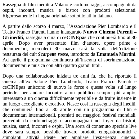
Rassegna di film inediti a Milano e cortometraggi, accompagnati da
ospiti, incontri, musica e bistrot con prodotti selezionati.
Rigorosamente in lingua originale sottotitolati in italiano.
A partire dallo scorso 4 marzo, l’Associazione Pier Lombardo e il
Teatro Franco Parenti hanno inaugurato
Nuovo Cinema Parenti –
Gli inediti
, rassegna a cura di
ceCINEpas
che continuerà fino al 30
aprile. Dopo aver presentato film d’autore, opere prime e
documentari, mercoledì 30 marzo sarà la volta dell’edizione
restaurata del cult
Scarpette rosse
, introdotto da
Emanuela Martini
.
Ad aprile il programma continuerà all’insegna di sperimentazione,
documentari e musica con altri quattro grandi titoli.
Dopo una collaborazione iniziata tre anni fa, che ha riportato il
cinema all’ex Salone Pier Lombardo, Teatro Franco Parenti e
ceCINEpas uniscono di nuovo le forze e questa volta sul lungo
periodo, per andare incontro a un pubblico sempre più ampio,
interessato a un cinema difficilmente reperibile e da fruire insieme in
un luogo accogliente e creativo. Nasce così la rassegna degli inediti,
che continuerà fino al 30 aprile con un programma di film e
documentari internazionali, premiati nei maggiori festival mondiali,
preceduti da cortometraggi e accompagnati nel foyer da bistrot,
musica, stand, incontri e ospiti. Una sorta di contenuto speciale live
dove sarà sempre possibile trovare prodotti enogastronomici e
stimolanti attività ideate per ampliare l’esperienza cinema,