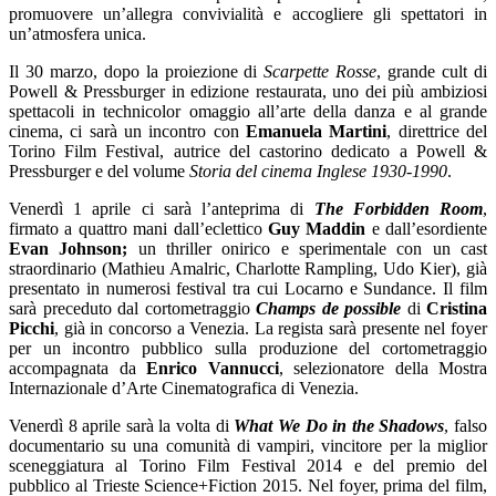
promuovere un’allegra convivialità e accogliere gli spettatori in
un’atmosfera unica.
Il 30 marzo, dopo la proiezione di
Scarpette Rosse
, grande cult di
Powell & Pressburger in edizione restaurata, uno dei più ambiziosi
spettacoli in technicolor omaggio all’arte della danza e al grande
cinema, ci sarà un incontro con
Emanuela Martini
, direttrice del
Torino Film Festival, autrice del castorino dedicato a Powell &
Pressburger e del volume
Storia del cinema Inglese 1930-1990
.
Venerdì 1 aprile ci sarà l’anteprima di
The Forbidden Room
,
firmato a quattro mani dall’eclettico
Guy Maddin
e dall’esordiente
Evan Johnson;
un thriller onirico e sperimentale con un cast
straordinario (Mathieu Amalric, Charlotte Rampling, Udo Kier), già
presentato in numerosi festival tra cui Locarno e Sundance. Il film
sarà preceduto dal cortometraggio
Champs de possible
di
Cristina
Picchi
, già in concorso a Venezia. La regista sarà presente nel foyer
per un incontro pubblico sulla produzione del cortometraggio
accompagnata da
Enrico Vannucci
, selezionatore della Mostra
Internazionale d’Arte Cinematografica di Venezia.
Venerdì 8 aprile sarà la volta di
What We Do in the Shadows
, falso
documentario su una comunità di vampiri, vincitore per la miglior
sceneggiatura al Torino Film Festival 2014 e del premio del
pubblico al Trieste Science+Fiction 2015. Nel foyer, prima del film,