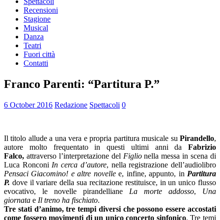
Spettacoli
Recensioni
Stagione
Musical
Danza
Teatri
Fuori città
Contatti
Franco Parenti: “Partitura P.”
6 October 2016
Redazione
Spettacoli
0
Il titolo allude a una vera e propria partitura musicale su
Pirandello
,
autore molto frequentato in questi ultimi anni da
Fabrizio
Falco,
attraverso l’interpretazione del
Figlio
nella messa in scena di
Luca Ronconi
In cerca d’autore
, nella registrazione dell’audiolibro
Pensaci Giacomino! e altre novelle
e, infine, appunto, in
Partitura
P.
dove il variare della sua recitazione restituisce, in un unico flusso
evocativo, le novelle pirandelliane
La morte addosso
,
Una
giornata
e
Il treno ha fischiato
.
Tre stati d’animo, tre tempi diversi che possono essere accostati
come fossero movimenti di un unico concerto sinfonico
. Tre temi