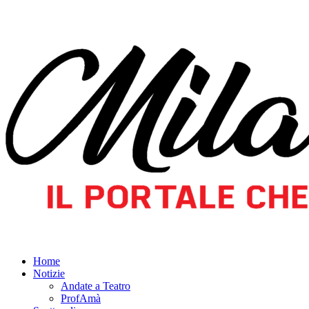
Home
Notizie
Andate a Teatro
ProfAmà