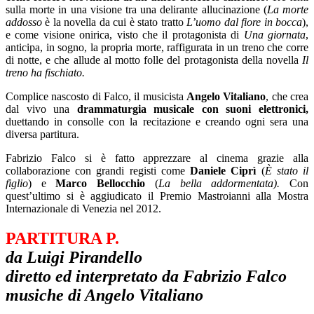
sulla morte in una visione tra una delirante allucinazione (
La morte
addosso
è la novella da cui è stato tratto
L’uomo dal fiore in bocca
),
e come visione onirica, visto che il protagonista di
Una giornata
,
anticipa, in sogno, la propria morte, raffigurata in un treno che corre
di notte, e che allude al motto folle del protagonista della novella
Il
treno ha fischiato.
Complice nascosto di Falco, il musicista
Angelo Vitaliano
, che crea
dal vivo una
drammaturgia musicale con suoni elettronici,
duettando in consolle con la recitazione e creando ogni sera una
diversa partitura.
Fabrizio Falco si è fatto apprezzare al cinema grazie alla
collaborazione con grandi registi come
Daniele Ciprì
(
È stato il
figlio
) e
Marco Bellocchio
(
La bella addormentata).
Con
quest’ultimo si è aggiudicato il Premio Mastroianni alla Mostra
Internazionale di Venezia nel 2012.
PARTITURA P.
da Luigi Pirandello
diretto ed interpretato da Fabrizio Falco
musiche di Angelo Vitaliano