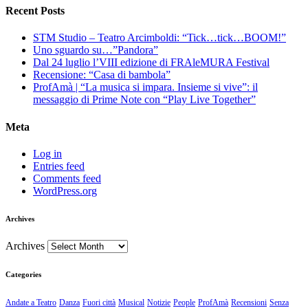
Recent Posts
STM Studio – Teatro Arcimboldi: “Tick…tick…BOOM!”
Uno sguardo su…”Pandora”
Dal 24 luglio l’VIII edizione di FRAleMURA Festival
Recensione: “Casa di bambola”
ProfAmà | “La musica si impara. Insieme si vive”: il
messaggio di Prime Note con “Play Live Together”
Meta
Log in
Entries feed
Comments feed
WordPress.org
Archives
Archives
Categories
Andate a Teatro
Danza
Fuori città
Musical
Notizie
People
ProfAmà
Recensioni
Senza