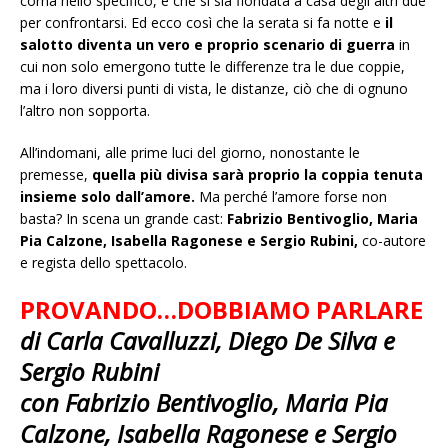
corna nello specifico, e che si sia fiondata a casa degli altri due
per confrontarsi. Ed ecco così che la serata si fa notte e
il
salotto diventa un vero e proprio scenario di guerra
in
cui non solo emergono tutte le differenze tra le due coppie,
ma i loro diversi punti di vista, le distanze, ciò che di ognuno
l’altro non sopporta.
All’indomani, alle prime luci del giorno, nonostante le
premesse,
quella più divisa sarà proprio la coppia tenuta
insieme solo dall’amore.
Ma perché l’amore forse non
basta? In scena un grande cast:
Fabrizio Bentivoglio, Maria
Pia Calzone, Isabella Ragonese e Sergio Rubini,
co-autore
e regista dello spettacolo.
PROVANDO…DOBBIAMO PARLARE
di Carla Cavalluzzi, Diego De Silva e
Sergio Rubini
con Fabrizio Bentivoglio, Maria Pia
Calzone, Isabella Ragonese e Sergio