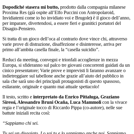
Dopodiché stasera mi butto,
prodotto dalla compagnia milanese
Proxima Res (già ospite all’Elfo Puccini con Antropolaroid,
Invidiatemi come io ho invidiato voi e Brugole
)
è il gioco dell’anno,
per imparare, divertendosi, a essere fieri e granitici portatori del
Disagio-Pensiero.
Si tratta di un gioco dell’oca al contrario dove vince chi, attraverso
varie prove di distrazione, disaffezione e disinteresse, arriva per
primo all’ambita casella finale, la “casella suicidio”.
Reduci da meeting, convegni e trionfali accoglienze in mezza
Europa, si sfideranno sul palco tre giovani concorrenti guidati da un
cinico presentatore; Varie prove e imprevisti li faranno avanzare o
indietreggiare sul tabellone anche grazie all’aiuto del pubblico in
sala che sarà uno dei principali protagonisti di questo spassoso,
esilarante, originale e quanto mai attuale spettacolo!
Il testo, scritto e
interpretato da Enrico Pittaluga, Graziano
Siressi, Alessandro Bruni Ocaña, Luca Mammoli
con la vivace
regia e l’originale tocco di Riccardo Pippa (co-autore), nelle sue
battute iniziali recita così:
“Sappiamo chi sei.
Tu sei un disagiato. Lo sai tu e lo sappiamo anche noi. Sappiamo