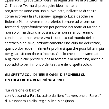
(quasi tutti) gli spettacoli della rassegna tramite la piattaforma
OnTheatre Tv, ma di proseguire idealmente la
programmazione con una nuova data, nell’attesa di capire
come evolverà la situazione», spiegano Luca Cecchelli e
Roberto Piano. «Avremmo preferito tornare ad essere un
format di approfondimento per portarvi nei teatri di Milano e
non solo, ma dato che così ancora non sarà, vorremmo
continuare a mantenere vivo il contatto col mondo dello
spettacolo dal vivo, ottimisticamente fino all’inizio dell’estate,
quando dovrebbe finalmente profilarsi qualche possibilità in più
per gli artisti con date all’aperto. Quello che continuiamo ad
augurarci è che presto si possa tornare alla normalità, anche e
soprattutto per il mondo del teatro e dello spettacolo».
GLI SPETTACOLI DI “IERI E OGGI” DISPONIBILI SU
ONTHEATRE DA VENERDÌ 16 APRILE
“La versione di Barbie”
con Alessandra Faiella, tratto dal libro “La versione di Barbie”
di Alessandra Faiella, regia Milvia Marigliano