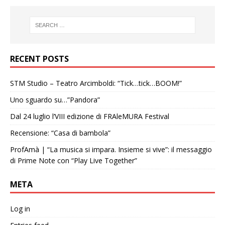
RECENT POSTS
STM Studio – Teatro Arcimboldi: “Tick…tick…BOOM!”
Uno sguardo su…”Pandora”
Dal 24 luglio l’VIII edizione di FRAleMURA Festival
Recensione: “Casa di bambola”
ProfAmà | “La musica si impara. Insieme si vive”: il messaggio
di Prime Note con “Play Live Together”
META
Log in