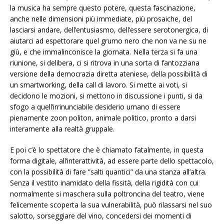
la musica ha sempre questo potere, questa fascinazione,
anche nelle dimensioni più immediate, più prosaiche, del
lasciarsi andare, dell’entusiasmo, dell’essere serotonergica, di
aiutarci ad espettorare quel grumo nero che non va ne su ne
giù, e che immalinconisce la giornata. Nella terza si fa una
riunione, si delibera, ci si ritrova in una sorta di fantozziana
versione della democrazia diretta ateniese, della possibilità di
un smartworking, della call di lavoro. Si mette ai voti, si
decidono le mozioni, si mettono in discussione i punti, si da
sfogo a quell’irrinunciabile desiderio umano di essere
pienamente zoon politon, animale politico, pronto a darsi
interamente alla realtà gruppale.
E poi c’è lo spettatore che è chiamato fatalmente, in questa
forma digitale, all’interattività, ad essere parte dello spettacolo,
con la possibilità di fare ”salti quantici” da una stanza all’altra.
Senza il vestito inamidato della fissità, della rigidità con cui
normalmente si maschera sulla poltroncina del teatro, viene
felicemente scoperta la sua vulnerabilità, può rilassarsi nel suo
salotto, sorseggiare del vino, concedersi dei momenti di