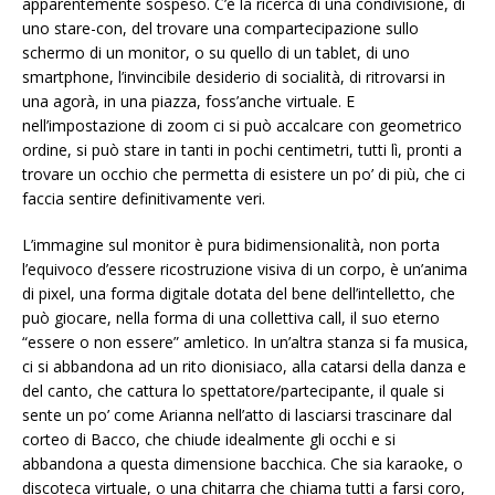
apparentemente sospeso. C’è la ricerca di una condivisione, di
uno stare-con, del trovare una compartecipazione sullo
schermo di un monitor, o su quello di un tablet, di uno
smartphone, l’invincibile desiderio di socialità, di ritrovarsi in
una agorà, in una piazza, foss’anche virtuale. E
nell’impostazione di zoom ci si può accalcare con geometrico
ordine, si può stare in tanti in pochi centimetri, tutti lì, pronti a
trovare un occhio che permetta di esistere un po’ di più, che ci
faccia sentire definitivamente veri.
L’immagine sul monitor è pura bidimensionalità, non porta
l’equivoco d’essere ricostruzione visiva di un corpo, è un’anima
di pixel, una forma digitale dotata del bene dell’intelletto, che
può giocare, nella forma di una collettiva call, il suo eterno
“essere o non essere” amletico. In un’altra stanza si fa musica,
ci si abbandona ad un rito dionisiaco, alla catarsi della danza e
del canto, che cattura lo spettatore/partecipante, il quale si
sente un po’ come Arianna nell’atto di lasciarsi trascinare dal
corteo di Bacco, che chiude idealmente gli occhi e si
abbandona a questa dimensione bacchica. Che sia karaoke, o
discoteca virtuale, o una chitarra che chiama tutti a farsi coro,