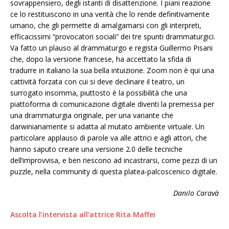
sovrappensiero, degli istanti di disattenzione. I piani reazione
ce lo restituiscono in una verità che lo rende definitivamente
umano, che gli permette di amalgamarsi con gli interpreti,
efficacissimi “provocatori sociali” dei tre spunti drammaturgici.
Va fatto un plauso al drammaturgo e regista Guillermo Pisani
che, dopo la versione francese, ha accettato la sfida di
tradurre in italiano la sua bella intuizione. Zoom non è qui una
cattività forzata con cui si deve declinare il teatro, un
surrogato insomma, piuttosto è la possibilità che una
piattoforma di comunicazione digitale diventi la premessa per
una drammaturgia originale, per una variante che
darwinianamente si adatta al mutato ambiente virtuale. Un
particolare applauso di parole va alle attrici e agli attori, che
hanno saputo creare una versione 2.0 delle tecniche
dell’improvvisa, e ben riescono ad incastrarsi, come pezzi di un
puzzle, nella community di questa platea-palcoscenico digitale.
Danilo Caravà
Ascolta l’intervista all’attrice Rita Maffei