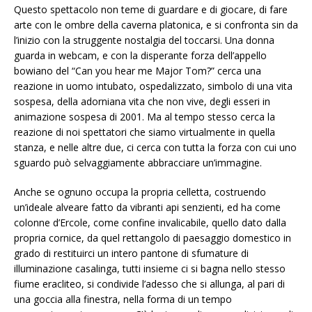
Questo spettacolo non teme di guardare e di giocare, di fare
arte con le ombre della caverna platonica, e si confronta sin da
l’inizio con la struggente nostalgia del toccarsi. Una donna
guarda in webcam, e con la disperante forza dell’appello
bowiano del “Can you hear me Major Tom?” cerca una
reazione in uomo intubato, ospedalizzato, simbolo di una vita
sospesa, della adorniana vita che non vive, degli esseri in
animazione sospesa di 2001. Ma al tempo stesso cerca la
reazione di noi spettatori che siamo virtualmente in quella
stanza, e nelle altre due, ci cerca con tutta la forza con cui uno
sguardo può selvaggiamente abbracciare un’immagine.
Anche se ognuno occupa la propria celletta, costruendo
un’ideale alveare fatto da vibranti api senzienti, ed ha come
colonne d’Ercole, come confine invalicabile, quello dato dalla
propria cornice, da quel rettangolo di paesaggio domestico in
grado di restituirci un intero pantone di sfumature di
illuminazione casalinga, tutti insieme ci si bagna nello stesso
fiume eracliteo, si condivide l’adesso che si allunga, al pari di
una goccia alla finestra, nella forma di un tempo