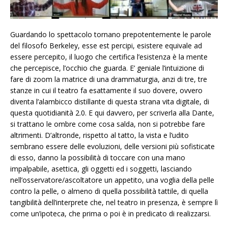
Guardando lo spettacolo tornano prepotentemente le parole
del filosofo Berkeley, esse est percipi, esistere equivale ad
essere percepito, il luogo che certifica l’esistenza è la mente
che percepisce, l’occhio che guarda. E’ geniale l’intuizione di
fare di zoom la matrice di una drammaturgia, anzi di tre, tre
stanze in cui il teatro fa esattamente il suo dovere, ovvero
diventa l’alambicco distillante di questa strana vita digitale, di
questa quotidianità 2.0. E qui davvero, per scriverla alla Dante,
si trattano le ombre come cosa salda, non si potrebbe fare
altrimenti. D’altronde, rispetto al tatto, la vista e l’udito
sembrano essere delle evoluzioni, delle versioni più sofisticate
di esso, danno la possibilità di toccare con una mano
impalpabile, asettica, gli oggetti ed i soggetti, lasciando
nell’osservatore/ascoltatore un appetito, una voglia della pelle
contro la pelle, o almeno di quella possibilità tattile, di quella
tangibilità dell’interprete che, nel teatro in presenza, è sempre lì
come un’ipoteca, che prima o poi è in predicato di realizzarsi.