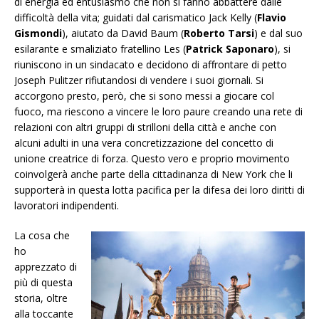
di energia ed entusiasmo che non si fanno abbattere dalle
difficoltà della vita; guidati dal carismatico Jack Kelly (
Flavio
Gismondi
), aiutato da David Baum (
Roberto Tarsi
) e dal suo
esilarante e smaliziato fratellino Les (
Patrick Saponaro
), si
riuniscono in un sindacato e decidono di affrontare di petto
Joseph Pulitzer rifiutandosi di vendere i suoi giornali. Si
accorgono presto, però, che si sono messi a giocare col
fuoco, ma riescono a vincere le loro paure creando una rete di
relazioni con altri gruppi di strilloni della città e anche con
alcuni adulti in una vera concretizzazione del concetto di
unione creatrice di forza. Questo vero e proprio movimento
coinvolgerà anche parte della cittadinanza di New York che li
supporterà in questa lotta pacifica per la difesa dei loro diritti di
lavoratori indipendenti.
La cosa che
ho
apprezzato di
più di questa
storia, oltre
alla toccante