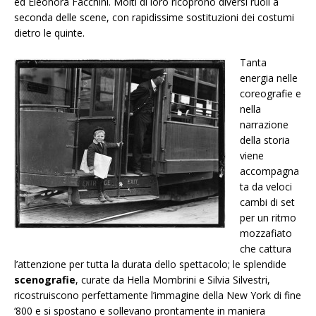
ed Eleonora Facchini. Molti di loro ricoprono diversi ruoli a
seconda delle scene, con rapidissime sostituzioni dei costumi
dietro le quinte.
Tanta
energia nelle
coreografie e
nella
narrazione
della storia
viene
accompagna
ta da veloci
cambi di set
per un ritmo
mozzafiato
che cattura
l’attenzione per tutta la durata dello spettacolo; le splendide
scenografie
, curate da Hella Mombrini e Silvia Silvestri,
ricostruiscono perfettamente l’immagine della New York di fine
‘800 e si spostano e sollevano prontamente in maniera