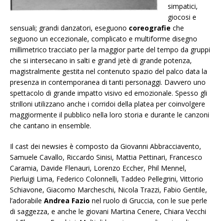
simpatici,
giocosi e
sensuali; grandi danzatori, eseguono
coreografie
che
seguono un eccezionale, complicato e multiforme disegno
millimetrico tracciato per la maggior parte del tempo da gruppi
che si intersecano in salti e grand jetè di grande potenza,
magistralmente gestita nel contenuto spazio del palco data la
presenza in contemporanea di tanti personaggi. Davvero uno
spettacolo di grande impatto visivo ed emozionale. Spesso gli
strilloni utilizzano anche i corridoi della platea per coinvolgere
maggiormente il pubblico nella loro storia e durante le canzoni
che cantano in ensemble.
Il cast dei newsies è composto da Giovanni Abbracciavento,
Samuele Cavallo, Riccardo Sinisi, Mattia Pettinari, Francesco
Caramia, Davide Flenauri, Lorenzo Eccher, Phil Mennel,
Pierluigi Lima, Federico Colonnelli, Taddeo Pellegrini, Vittorio
Schiavone, Giacomo Marcheschi, Nicola Trazzi, Fabio Gentile,
l’adorabile
Andrea Fazio
nel ruolo di Gruccia, con le sue perle
di saggezza, e anche le giovani Martina Cenere, Chiara Vecchi