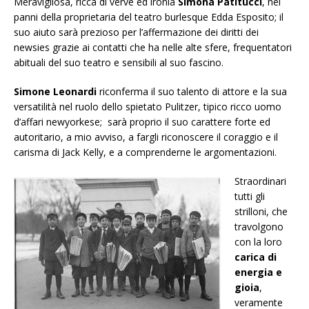
Meravigliosa, ricca di verve ed ironia
Simona Patitucci
, nei
panni della proprietaria del teatro burlesque Edda Esposito; il
suo aiuto sarà prezioso per l’affermazione dei diritti dei
newsies grazie ai contatti che ha nelle alte sfere, frequentatori
abituali del suo teatro e sensibili al suo fascino.
Simone Leonardi
riconferma il suo talento di attore e la sua
versatilità nel ruolo dello spietato Pulitzer, tipico ricco uomo
d’affari newyorkese; sarà proprio il suo carattere forte ed
autoritario, a mio avviso, a fargli riconoscere il coraggio e il
carisma di Jack Kelly, e a comprenderne le argomentazioni.
Straordinari
tutti gli
strilloni, che
travolgono
con la loro
carica di
energia e
gioia
,
veramente