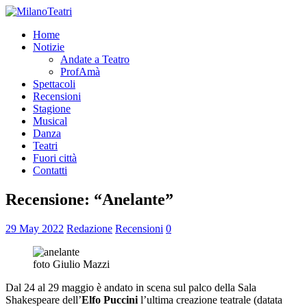
Home
Notizie
Andate a Teatro
ProfAmà
Spettacoli
Recensioni
Stagione
Musical
Danza
Teatri
Fuori città
Contatti
Recensione: “Anelante”
29 May 2022
Redazione
Recensioni
0
foto Giulio Mazzi
Dal 24 al 29 maggio è andato in scena sul palco della Sala
Shakespeare dell’
Elfo Puccini
l’ultima creazione teatrale (datata