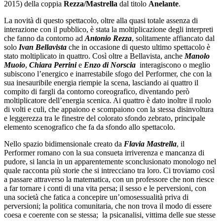
2015) della coppia
Rezza/Mastrella
dal titolo
Anelante
.
La novità di questo spettacolo, oltre alla quasi totale assenza di
interazione con il pubblico, è stata la moltiplicazione degli interpreti
che fanno da contorno ad
Antonio Rezza
, solitamente affiancato dal
solo
Ivan Bellavista
che in occasione di questo ultimo spettacolo è
stato moltiplicato in quattro. Così oltre a Bellavista, anche
Manolo
Muoio
,
Chiara Perrini
e
Enzo di Norscia
interagiscono o meglio
subiscono l’energico e inarrestabile sfogo del Performer, che con la
sua inesauribile energia riempie la scena, lasciando ai quattro il
compito di fargli da contorno coreografico, diventando però
moltiplicatore dell’energia scenica. Ai quattro è dato inoltre il ruolo
di volti e culi, che appaiono e scompaiono con la stessa disinvoltura
e leggerezza tra le finestre del colorato sfondo zebrato, principale
elemento scenografico che fa da sfondo allo spettacolo.
Nello spazio bidimensionale creato da
Flavia Mastrella
, il
Performer romano con la sua consueta irriverenza e mancanza di
pudore, si lancia in un apparentemente sconclusionato monologo nel
quale racconta più storie che si intrecciano tra loro. Ci troviamo così
a passare attraverso la matematica, con un professore che non riesce
a far tornare i conti di una vita persa; il sesso e le perversioni, con
una società che fatica a concepire un’omosessualità priva di
perversioni; la politica comunitaria, che non trova il modo di essere
coesa e coerente con se stessa; la psicanalisi, vittima delle sue stesse