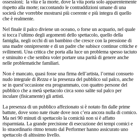
ossessioni; la vita e la morte, dove la vita porta solo apparentemente
rispetto alla morte; raccontando le contraddizioni umane di una
società che vorrebbe mostrarsi più coerente e più integra di quello
che è realmente.
Nel finale il palco diviene un oceano, o forse un acquario, nel quale
si tocca l’ultimo degli argomenti dello spettacolo, quello della
famiglia, negli occhi di un bambino che cresce con la pressione di
una madre onnipresente e di un padre che subisce continue critiche e
svilimenti. Una critica che porta alla luce un problema spesso taciuto
e sminuito e che sembra voler portare una parità di genere anche
nelle problematiche familiari.
Non è mancato, quasi fosse una firma dell’artista, l’ormai consueto
nudo integrale di
Rezza
e la presenza del pubblico sul palco, anche
se in quest’occasione era programmato, con quattro persone del
pubblico che a metà spettacolo circa sono salite sul palco per
inculare (fisicamente) gli artisti.
La presenza di un pubblico affezionato si è notato fin dalle prime
battute, dove sono nate risate dove non c’era ancora nulla di comico.
Ma nei 90 minuti di spettacolo la comicità non si è affatto
risparmiata. La grande precisione di esecuzione dei tempi comici e
lo straordinario ritmo tenuto dal Performer hanno assicurato uno
spettacolo di altissimo livello.