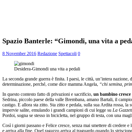
Spazio Banterle: “Gimondi, una vita a ped
8 November 2016
Redazione
Spettacoli
0
Desidera-Gimondi una vita a pedali
La seconda grande guerra è finita. I paesi, le città, un’intera nazione, 
determinazione, perché, come dice mamma Angela,
“chi semina, prim
In questo contesto fatto di privazioni e sacrificio,
un bambino cresce c
Sedrina, piccolo paese della valle Brembana, amano Bartali, il campio
castigo. E allora sta zitto. Sta zitto e pedala, sulla sua Ardita rossa, 
impervie salite, emulando i grandi campioni di cui legge su
La Gazzett
Pordoi, sogna se stesso in bicicletta, nel gruppo di testa, con una magl
Così i giorni passano e Felice cresce, senza mai smettere di credere e 
e arriva alla fine. Quel ragazzo arriva al traguardo quando lo strisci