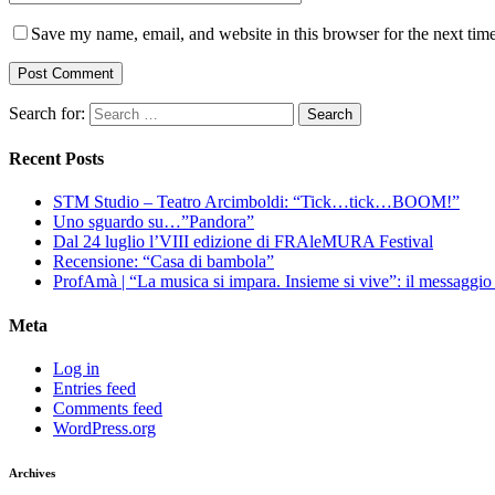
Save my name, email, and website in this browser for the next tim
Search for:
Recent Posts
STM Studio – Teatro Arcimboldi: “Tick…tick…BOOM!”
Uno sguardo su…”Pandora”
Dal 24 luglio l’VIII edizione di FRAleMURA Festival
Recensione: “Casa di bambola”
ProfAmà | “La musica si impara. Insieme si vive”: il messaggi
Meta
Log in
Entries feed
Comments feed
WordPress.org
Archives