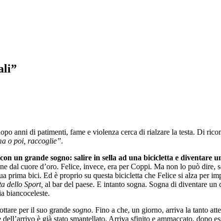
ali”
dopo anni di patimenti, fame e violenza cerca di rialzare la testa. Di ric
a o poi, raccoglie”.
on un grande sogno: salire in sella ad una bicicletta e diventare 
ne dal cuore d’oro. Felice, invece, era per Coppi. Ma non lo può dire, 
la sua prima bici. Ed è proprio su questa bicicletta che Felice si alza pe
a dello Sport,
al bar del paese. E intanto sogna. Sogna di diventare un c
ia biancoceleste.
lottare per il suo grande
sogno
. Fino a che, un giorno, arriva la tanto at
one dell’arrivo è già stato smantellato. Arriva sfinito e ammaccato, dop