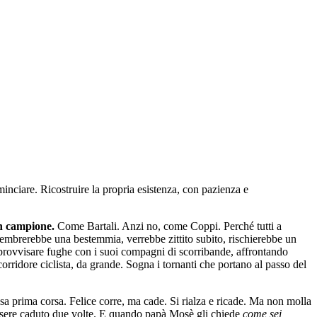
ominciare. Ricostruire la propria esistenza, con pazienza e
un campione.
Come Bartali. Anzi no, come Coppi. Perché tutti a
sembrerebbe una bestemmia, verrebbe zittito subito, rischierebbe un
r improvvisare fughe con i suoi compagni di scorribande, affrontando
orridore ciclista, da grande. Sogna i tornanti che portano al passo del
tesa prima corsa. Felice corre, ma cade. Si rialza e ricade. Ma non molla
o essere caduto due volte. E quando papà Mosè gli chiede
come sei