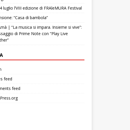
4 luglio l’VIII edizione di FRAleMURA Festival
sione: “Casa di bambola”
mà | “La musica si impara. Insieme si vive”:
ssaggio di Prime Note con “Play Live
ther”
A
n
es feed
ents feed
Press.org