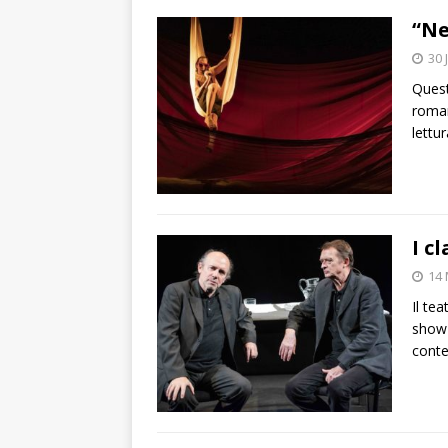
“Ne
30 
Quest
roman
lettu
I c
14
Il te
show 
conte