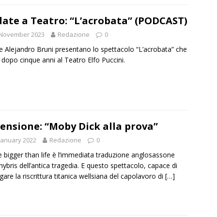
ate a Teatro: “L’acrobata” (PODCAST)
 November 2023
Redazione
0
e Alejandro Bruni presentano lo spettacolo “L’acrobata” che
 dopo cinque anni al Teatro Elfo Puccini.
ensione: “Moby Dick alla prova”
January 2022
Redazione
0
e bigger than life è l’immediata traduzione anglosassone
 hybris dell’antica tragedia. E questo spettacolo, capace di
gare la riscrittura titanica wellsiana del capolavoro di
[…]