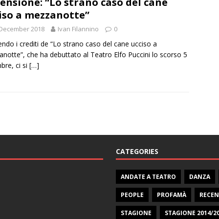
ensione: “Lo strano caso del cane
iso a mezzanotte”
 December 2018
Ivan Filannino
0
ndo i crediti de “Lo strano caso del cane ucciso a
notte”, che ha debuttato al Teatro Elfo Puccini lo scorso 5
bre, ci si
[…]
CATEGORIES
ANDATE A TEATRO
DANZA
PEOPLE
PROFAMÀ
RECEN
STAGIONE
STAGIONE 2014/2