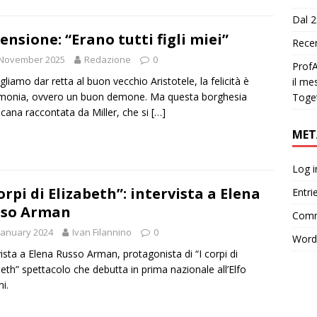
Dal 2
ensione: “Erano tutti figli miei”
Recen
 November 2025
Redazione
0
ProfA
gliamo dar retta al buon vecchio Aristotele, la felicità è
il me
monia, ovvero un buon demone. Ma questa borghesia
Toge
cana raccontata da Miller, che si
[…]
MET
Log i
corpi di Elizabeth”: intervista a Elena
Entri
sso Arman
Comm
January 2024
Ivan Filannino
0
Word
vista a Elena Russo Arman, protagonista di “I corpi di
beth” spettacolo che debutta in prima nazionale all’Elfo
i.