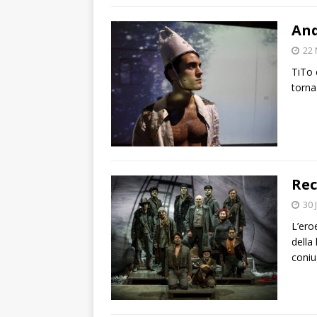
And
22
TiTo 
torna
Rec
30 
L’ero
della
coniu