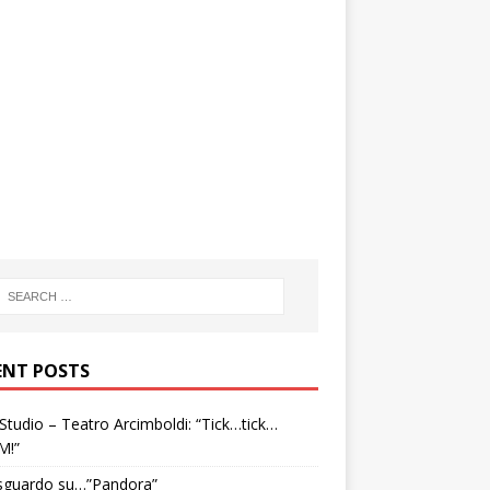
ENT POSTS
tudio – Teatro Arcimboldi: “Tick…tick…
M!”
sguardo su…”Pandora”