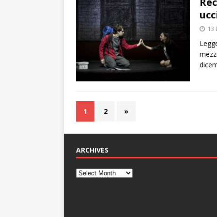
Rec
ucc
13
Legge
mezza
dicem
1
2
»
ARCHIVES