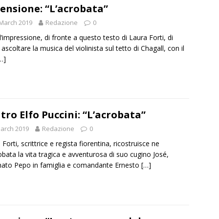
ensione: “L’acrobata”
March 2019
Redazione
0
 l’impressione, di fronte a questo testo di Laura Forti, di
ascoltare la musica del violinista sul tetto di Chagall, con il
…]
tro Elfo Puccini: “L’acrobata”
arch 2019
Redazione
0
Forti, scrittrice e regista fiorentina, ricostruisce ne
obata la vita tragica e avventurosa di suo cugino José,
ato Pepo in famiglia e comandante Ernesto
[…]