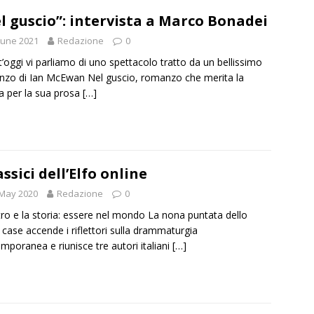
l guscio”: intervista a Marco Bonadei
June 2021
Redazione
0
’oggi vi parliamo di uno spettacolo tratto da un bellissimo
zo di Ian McEwan Nel guscio, romanzo che merita la
ra per la sua prosa
[…]
lassici dell’Elfo online
 May 2020
Redazione
0
atro e la storia: essere nel mondo La nona puntata dello
case accende i riflettori sulla drammaturgia
mporanea e riunisce tre autori italiani
[…]