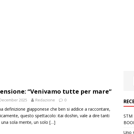
ensione: “Venivamo tutte per mare”
 December 2025
Redazione
0
REC
na definizione giapponese che ben si addice a raccontare,
ticamente, questo spettacolo: itai doshin, vale a dire tanti
STM S
, una sola mente, un solo
[…]
BOO
Uno 