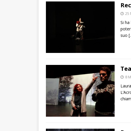
Rec
25 
Si ha
poter 
suo
[
Tea
8 M
Laura 
L’Acr
chiam