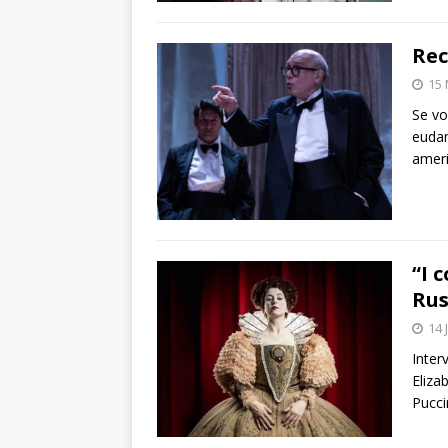
Rec
15
Se vo
euda
ameri
“I 
Ru
14 
Inter
Eliza
Puccin