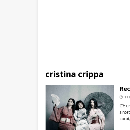
cristina crippa
Rec
11
C’è u
sinte
corpi