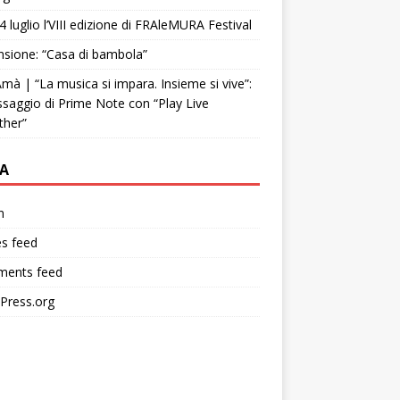
4 luglio l’VIII edizione di FRAleMURA Festival
sione: “Casa di bambola”
mà | “La musica si impara. Insieme si vive”:
ssaggio di Prime Note con “Play Live
ther”
A
n
es feed
ents feed
Press.org