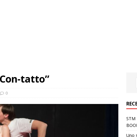
“Con-tatto”
0
REC
STM S
BOO
Uno 