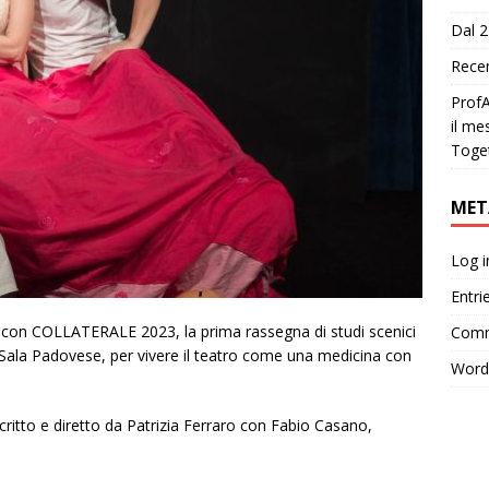
Dal 2
Recen
ProfA
il me
Toge
MET
Log i
Entri
on COLLATERALE 2023, la prima rassegna di studi scenici
Comm
Sala Padovese, per vivere il teatro come una medicina con
Word
critto e diretto da Patrizia Ferraro con Fabio Casano,