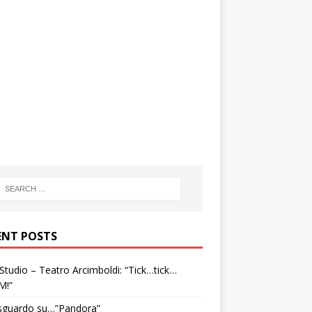
ENT POSTS
tudio – Teatro Arcimboldi: “Tick…tick…
M!”
sguardo su…”Pandora”