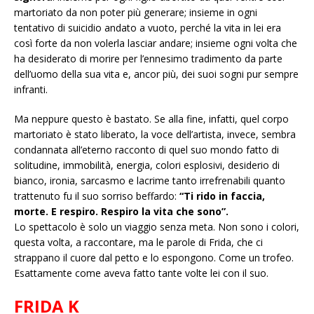
martoriato da non poter più generare; insieme in ogni
tentativo di suicidio andato a vuoto, perché la vita in lei era
così forte da non volerla lasciar andare; insieme ogni volta che
ha desiderato di morire per l’ennesimo tradimento da parte
dell’uomo della sua vita e, ancor più, dei suoi sogni pur sempre
infranti.
Ma neppure questo è bastato. Se alla fine, infatti, quel corpo
martoriato è stato liberato, la voce dell’artista, invece, sembra
condannata all’eterno racconto di quel suo mondo fatto di
solitudine, immobilità, energia, colori esplosivi, desiderio di
bianco, ironia, sarcasmo e lacrime tanto irrefrenabili quanto
trattenuto fu il suo sorriso beffardo:
“Ti rido in faccia,
morte. E respiro. Respiro la vita che sono”.
Lo spettacolo è solo un viaggio senza meta. Non sono i colori,
questa volta, a raccontare, ma le parole di Frida, che ci
strappano il cuore dal petto e lo espongono. Come un trofeo.
Esattamente come aveva fatto tante volte lei con il suo.
FRIDA K