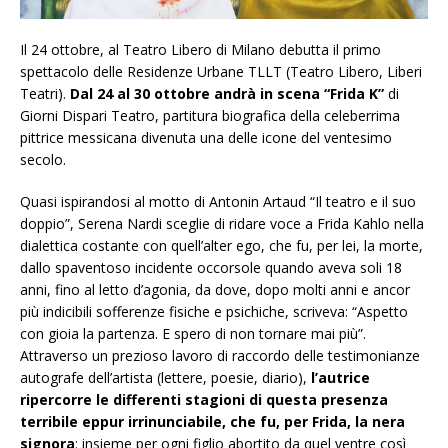
Il 24 ottobre, al Teatro Libero di Milano debutta il primo
spettacolo delle Residenze Urbane TLLT (Teatro Libero, Liberi
Teatri).
Dal 24 al 30 ottobre andrà in scena “Frida K”
di
Giorni Dispari Teatro, partitura biografica della celeberrima
pittrice messicana divenuta una delle icone del ventesimo
secolo.
Quasi ispirandosi al motto di Antonin Artaud “Il teatro e il suo
doppio”, Serena Nardi sceglie di ridare voce a Frida Kahlo nella
dialettica costante con quell’alter ego, che fu, per lei, la morte,
dallo spaventoso incidente occorsole quando aveva soli 18
anni, fino al letto d’agonia, da dove, dopo molti anni e ancor
più indicibili sofferenze fisiche e psichiche, scriveva: “Aspetto
con gioia la partenza. E spero di non tornare mai più”.
Attraverso un prezioso lavoro di raccordo delle testimonianze
autografe dell’artista (lettere, poesie, diario),
l’autrice
ripercorre le differenti stagioni di questa presenza
terribile eppur irrinunciabile, che fu, per Frida, la nera
signora
: insieme per ogni figlio abortito da quel ventre così