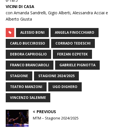
6-18/5
VICINI DI CASA
con Amanda Sandrelli, Gigio Alberti, Alessandra Acciai e
Alberto Giusta
ALESSIO BONI
ANGELA FINOCCHIARO
CARLO BUCCIROSSO
CORRADO TEDESCHI
DEBORA CAPRIOGLIO
FERZAN OZPETEK
FRANCO BRANCIAROLI
GABRIELE PIGNOTTA
STAGIONE
STAGIONE 2024/2025
TEATRO MANZONI
UGO DIGHERO
VINCENZO SALEMME
PREVIOUS
MTM – Stagione 2024/2025