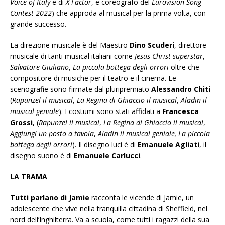
Voice of Italy
e di
X Factor
, e coreografo del
Eurovision Song
Contest 2022
) che approda al musical per la prima volta, con
grande successo.
La direzione musicale è del Maestro
Dino Scuderi
, direttore
musicale di tanti musical italiani come
Jesus Christ superstar
,
Salvatore Giuliano
,
La piccola bottega degli orrori
oltre che
compositore di musiche per il teatro e il cinema. Le
scenografie sono firmate dal pluripremiato
Alessandro Chiti
(
Rapunzel il musical
,
La Regina di Ghiaccio il musical
,
Aladin il
musical geniale
). I costumi sono stati affidati a
Francesca
Grossi
, (
Rapunzel il musical
,
La Regina di Ghiaccio il musical
,
Aggiungi un posto a tavola
,
Aladin il musical geniale, La piccola
bottega degli orrori
). Il disegno luci è di
Emanuele Agliati
, il
disegno suono è di
Emanuele Carlucci
.
LA TRAMA
Tutti parlano di Jamie
racconta le vicende di Jamie, un
adolescente
che vive nella tranquilla cittadina di Sheffield, nel
nord dell’Inghilterra. Va a scuola, come tutti i ragazzi della sua