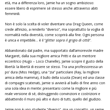
età, ma a differenza loro, Jamie ha un sogno ambizioso:
essere libero di esprimere sé stesso anche attraverso abiti
femminili.
Non è solo la scelta di voler diventare una Drag Queen, come
crede all’inizio, a renderlo “diverso”, ma soprattutto la voglia di
normalità nella diversità, come scoprirà alla fine. Ogni persona
è unica e irripetibile… è il “
glitter sopra il grigio di città
”.
Abbandonato dal padre, ma supportato dall’amorevole madre
Margaret, dalla sua migliore amica Pritti e da un mentore
eccentrico (Hugo – Loco Chanelle), Jamie scopre il gusto della
libertà: la libertà di essere se stessi. Tra una professoressa un
po’ dura (Miss Hedge), una “zia” particolare (Ray, la migliore
amica della mamma), il bullo della scuola (Dean) ed una classe
di compagni scatenati, Jamie si avvierà al ballo di fine anno con
una sola idea in mente: presentarsi come la migliore e più
reale versione di sé, distruggendo convinzioni e costrizioni e
abbattendo il muro più alto e duro di tutti, quello del giudizio.
Jamie non è uno studente “diverso”, ma un concetto, un seme,