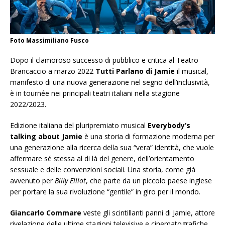
Foto Massimiliano Fusco
Dopo il clamoroso successo di pubblico e critica al Teatro
Brancaccio a marzo 2022
Tutti Parlano di Jamie
il musical,
manifesto di una nuova generazione nel segno dell’inclusività,
è in tournée nei principali teatri italiani nella stagione
2022/2023.
Edizione italiana del pluripremiato musical
Everybody’s
talking about Jamie
è una storia di formazione moderna per
una generazione alla ricerca della sua “vera” identità, che vuole
affermare sé stessa al di là del genere, dell’orientamento
sessuale e delle convenzioni sociali. Una storia, come già
avvenuto per
Billy Elliot
, che parte da un piccolo paese inglese
per portare la sua rivoluzione “gentile” in giro per il mondo.
Giancarlo Commare
veste gli scintillanti panni di Jamie, attore
rivelazione delle ultime stagioni televisive e cinematografiche,