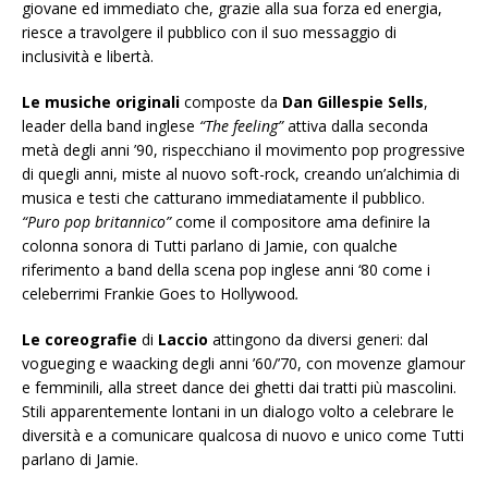
giovane ed immediato che, grazie alla sua forza ed energia,
riesce a travolgere il pubblico con il suo messaggio di
inclusività e libertà.
Le musiche originali
composte da
Dan Gillespie Sells
,
leader della band inglese
“The
feeling”
attiva dalla seconda
metà degli anni ’90, rispecchiano il movimento pop progressive
di quegli anni, miste al nuovo soft-rock, creando un’alchimia di
musica e testi che catturano immediatamente il pubblico.
“Puro pop britannico”
come il compositore ama definire la
colonna sonora di Tutti parlano di Jamie, con qualche
riferimento a band della scena pop inglese anni ‘80 come i
celeberrimi Frankie Goes to Hollywood
.
Le coreografie
di
Laccio
attingono da diversi generi: dal
vogueging e waacking degli anni ’60/’70, con movenze glamour
e femminili, alla street dance dei ghetti dai tratti più mascolini.
Stili apparentemente lontani in un dialogo volto a celebrare le
diversità e a comunicare qualcosa di nuovo e unico come Tutti
parlano di Jamie.