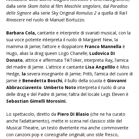
dalla serie
Skam Italia
al film
Maschile singolare
, dal
Paradiso
delle Signore
alla serie Sky Original
Romulus 2
a quella di Rai1
Rinascere
nel ruolo di Manuel Bortuzzo.
Barbara Cola,
cantante e interprete di svariati musical, con la
sua voce potente interpreta il ruolo di Margaret New, la
mamma di Jamie; l’attore e doppiatore
Franco Mannella
è
Hugo, alias la drag queen Logo Chanelle;
Ludovica Di
Donato
,
attrice e affermata TikToker, interpreta
Ray
,
l’amica
del madre di Jamie. L’attrice e cantante
Lisa Angellilo
è Miss
Hedge,
la
severa insegnante di Jamie; Pritti, l’amica del cuore di
Jamie è
Benedetta Boschi
, il bullo della scuola è
Giovanni
Abbracciavento
.
Umberto Noto
interpreta il ruolo di una
delle drag e del Padre di Jamie; l’altra del locale Legs Eleven è
Sebastian Gimelli Morosini.
Lo spettacolo, diretto da
Piero Di Blasio
(che ne ha curato
anche l’adattamento), mette in scena nel classico stile del
Musical Theatre, un testo divertente ma anche commovente
con canzoni pop e coreografie originali; uno stile fresco,