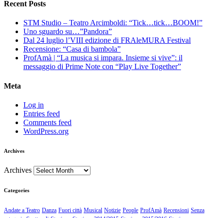
Recent Posts
STM Studio – Teatro Arcimboldi: “Tick…tick…BOOM!”
Uno sguardo su…”Pandora”
Dal 24 luglio l’VIII edizione di FRAleMURA Festival
Recensione: “Casa di bambola”
ProfAmà | “La musica si impara. Insieme si vive”: il
messaggio di Prime Note con “Play Live Together”
Meta
Log in
Entries feed
Comments feed
WordPress.org
Archives
Archives
Categories
Andate a Teatro
Danza
Fuori città
Musical
Notizie
People
ProfAmà
Recensioni
Senza