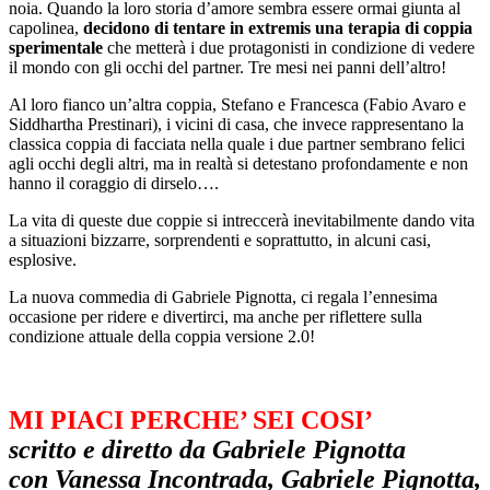
noia. Quando la loro storia d’amore sembra essere ormai giunta al
capolinea,
decidono di tentare in extremis una terapia di coppia
sperimentale
che metterà i due protagonisti in condizione di vedere
il mondo con gli occhi del partner. Tre mesi nei panni dell’altro!
Al loro fianco un’altra coppia, Stefano e Francesca (Fabio Avaro e
Siddhartha Prestinari), i vicini di casa, che invece rappresentano la
classica coppia di facciata nella quale i due partner sembrano felici
agli occhi degli altri, ma in realtà si detestano profondamente e non
hanno il coraggio di dirselo….
La vita di queste due coppie si intreccerà inevitabilmente dando vita
a situazioni bizzarre, sorprendenti e soprattutto, in alcuni casi,
esplosive.
La nuova commedia di Gabriele Pignotta, ci regala l’ennesima
occasione per ridere e divertirci, ma anche per riflettere sulla
condizione attuale della coppia versione 2.0!
MI PIACI PERCHE’ SEI COSI’
scritto e diretto da Gabriele Pignotta
con Vanessa Incontrada, Gabriele Pignotta,