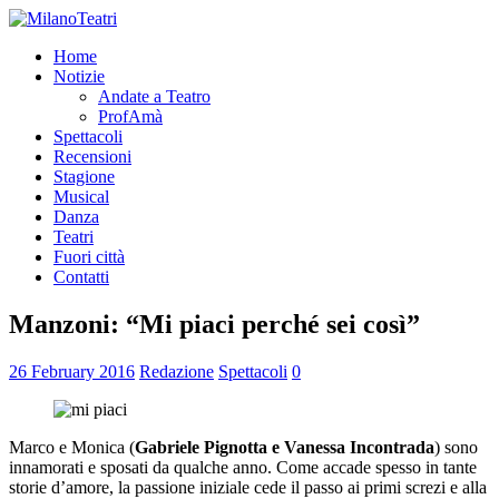
Home
Notizie
Andate a Teatro
ProfAmà
Spettacoli
Recensioni
Stagione
Musical
Danza
Teatri
Fuori città
Contatti
Manzoni: “Mi piaci perché sei così”
26 February 2016
Redazione
Spettacoli
0
Marco e Monica (
Gabriele Pignotta e Vanessa Incontrada
) sono
innamorati e sposati da qualche anno. Come accade spesso in tante
storie d’amore, la passione iniziale cede il passo ai primi screzi e alla